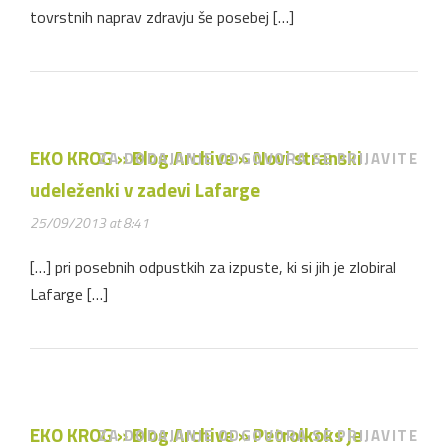
tovrstnih naprav zdravju še posebej […]
EKO KROG » Blog Archive » Novi stranski
ZA DODAJANJE ODGOVORA SE PRIJAVITE
udeleženki v zadevi Lafarge
25/09/2013 at 8:41
[…] pri posebnih odpustkih za izpuste, ki si jih je zlobiral
Lafarge […]
EKO KROG » Blog Archive » Petrolkoks je
ZA DODAJANJE ODGOVORA SE PRIJAVITE