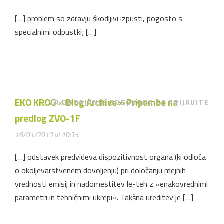
[…] problem so zdravju škodljivi izpusti, pogosto s
specialnimi odpustki; […]
EKO KROG » Blog Archive » Pripombe na
ZA DODAJANJE ODGOVORA SE PRIJAVITE
predlog ZVO-1F
16/01/2013 at 10:35
[…] odstavek predvideva dispozitivnost organa (ki odloča
o okoljevarstvenem dovoljenju) pri določanju mejnih
vrednosti emisij in nadomestitev le-teh z »enakovrednimi
parametri in tehničnimi ukrepi«. Takšna ureditev je […]