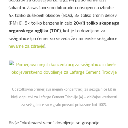
šokantni. Zasavčani smo bili uradno obsojeni na izbruhe
4× toliko dušikovih oksidov (NOx), 3× toliko trdnih delcev
(PM10), 5× toliko benzena in celo
20×(!) toliko skupnega
organskega ogljika (TOC)
, kot je to dovoljeno za
sežigalnice (pri čemer so seveda že namenske sežigalnice
nevarne za zdravje
):
Odstotkovna primerjava mejnih koncentracij za sežigalnice (3) in
bivši odpustki za Lafarge Cement Trbovlje (4) – običajne vrednosti
za sežigalnice so v grafu povsod prikazane kot 100%.
Bivše “okoljevarstveno” dovoljenje so gospodje