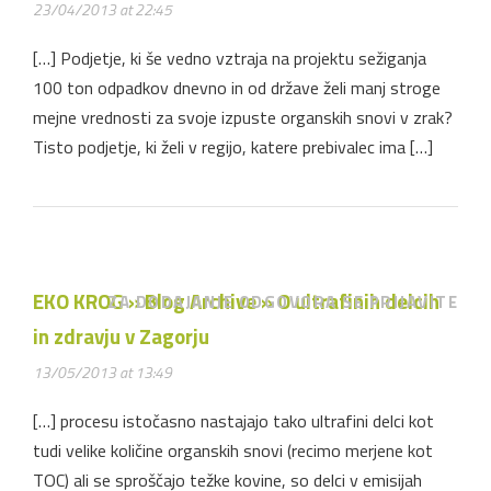
23/04/2013 at 22:45
[…] Podjetje, ki še vedno vztraja na projektu sežiganja
100 ton odpadkov dnevno in od države želi manj stroge
mejne vrednosti za svoje izpuste organskih snovi v zrak?
Tisto podjetje, ki želi v regijo, katere prebivalec ima […]
EKO KROG » Blog Archive » O ultrafinih delcih
ZA DODAJANJE ODGOVORA SE PRIJAVITE
in zdravju v Zagorju
13/05/2013 at 13:49
[…] procesu istočasno nastajajo tako ultrafini delci kot
tudi velike količine organskih snovi (recimo merjene kot
TOC) ali se sproščajo težke kovine, so delci v emisijah