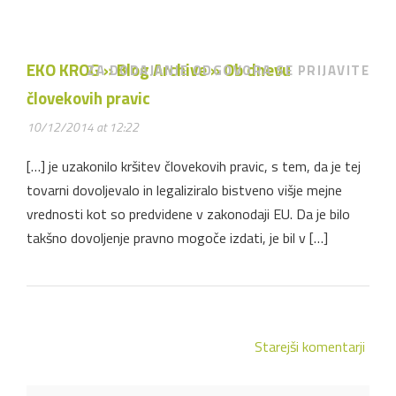
EKO KROG » Blog Archive » Ob dnevu
ZA DODAJANJE ODGOVORA SE PRIJAVITE
človekovih pravic
10/12/2014 at 12:22
[…] je uzakonilo kršitev človekovih pravic, s tem, da je tej
tovarni dovoljevalo in legaliziralo bistveno višje mejne
vrednosti kot so predvidene v zakonodaji EU. Da je bilo
takšno dovoljenje pravno mogoče izdati, je bil v […]
Starejši komentarji