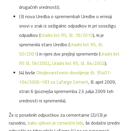
drugačnih vrednosti);
(3)
nova Uredba o spremembah Uredbe o emisiji
snovi v zrak iz sežigalnic odpadkov in pri sosežigu
odpadkov (
Uradni list RS, št. 76/2010
), ki je
spremenila staro Uredbo (
Uradni list RS, št.
50/2001
) in njeni dve prejšnji spremembi (
Uradni list
RS št. 56/2002
,
Uradni list RS, št. 84/2002
);
(4)
bivše
Okoljevarstveno dovoljenje št. 35407-
104/2006-183 za Lafarge Cement
, 8. april 2009,
stran 6 (poznejša sprememba 23. julija 2009 teh
vrednosti ni spremenila).
Že iz posebnih odpustkov za cementarne (2)/(3) je
razvidno,
kako vpliven je cementni lobi
, še dodatni izredni
odpustki za trboveljski Lafarge (4) pa so naravnost