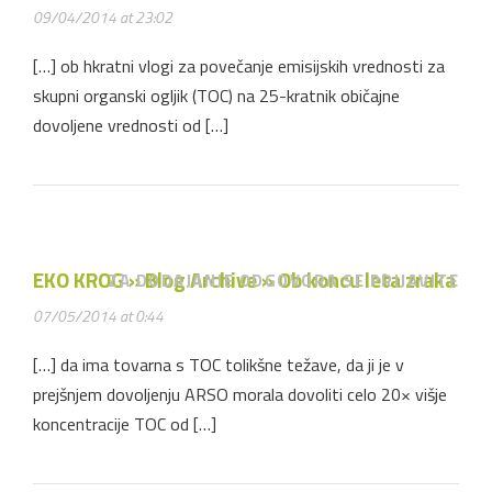
09/04/2014 at 23:02
[…] ob hkratni vlogi za povečanje emisijskih vrednosti za
skupni organski ogljik (TOC) na 25-kratnik običajne
dovoljene vrednosti od […]
EKO KROG » Blog Archive » Ob koncu leta zraka
ZA DODAJANJE ODGOVORA SE PRIJAVITE
07/05/2014 at 0:44
[…] da ima tovarna s TOC tolikšne težave, da ji je v
prejšnjem dovoljenju ARSO morala dovoliti celo 20× višje
koncentracije TOC od […]