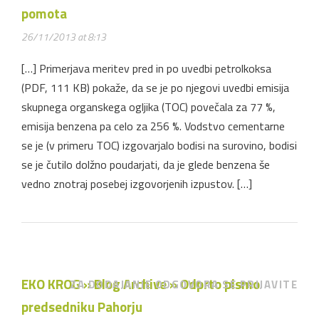
pomota
26/11/2013 at 8:13
[…] Primerjava meritev pred in po uvedbi petrolkoksa
(PDF, 111 KB) pokaže, da se je po njegovi uvedbi emisija
skupnega organskega ogljika (TOC) povečala za 77 %,
emisija benzena pa celo za 256 %. Vodstvo cementarne
se je (v primeru TOC) izgovarjalo bodisi na surovino, bodisi
se je čutilo dolžno poudarjati, da je glede benzena še
vedno znotraj posebej izgovorjenih izpustov. […]
EKO KROG » Blog Archive » Odprto pismo
ZA DODAJANJE ODGOVORA SE PRIJAVITE
predsedniku Pahorju