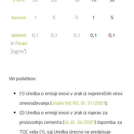
benzen
1
5
5
1
5
dioksini
0,1
0,1
0,1
0,1
0,1
in
furani
[ng/m³]
Viri podatkov:
(1) Uredba o emisiji snovi v zrak iz nepremičnih virov
onesnaževanja (
Uradni list RS, št. 31/2007
);
(2) Uredba o emisiji snovi v zrak iz naprav za
proizvodnjo cementa (
UL št. 34/2007
) (opomba: za
TOC velja (1), saj Uredba izrecno ne predpisuje