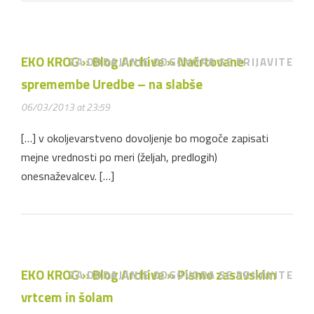
EKO KROG » Blog Archive » Načrtovane
ZA DODAJANJE ODGOVORA SE PRIJAVITE
spremembe Uredbe – na slabše
06/03/2013 at 23:59
[…] v okoljevarstveno dovoljenje bo mogoče zapisati
mejne vrednosti po meri (željah, predlogih)
onesnaževalcev. […]
EKO KROG » Blog Archive » Pismo zasavskim
ZA DODAJANJE ODGOVORA SE PRIJAVITE
vrtcem in šolam