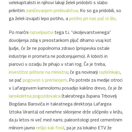
velekapitalisti in njihovi lakaji želeli pridobiti s slabo
prikritim
zaničevanjem prebivalstva
. Ko so ga pridobili, so
ga želeli izvajati lepo potiho, a
potiho pri nas pač ni šlo
.
Po marčni
razveljavitvi
tega t.i. “okoljevarstvenega”
dovoljenja zdaj s preostankom pljuč dihamo vsaj kot
ljudje, če že ne popolnoma zdravo (prispevka ostale
industrije in prometa ne podcenjujemo). A lobisti in
piarovci v ozadju že pihajo v stari rog. Če je treba,
investitor pritisne na ministra
; če ga novinarji
razkrinkajo
,
se pač
pogovori s premierjem
. Po potrebi za medije otroci
v Lafargevem kamnolomu posadijo kakšno drevo, če je že
lanskoletna pogozdovalca
(takratnega župana Trbovelj
Bogdana Baroviča in takratnega direktorja Lafargea
Iztoka Viranta) od nenehne sklonjene drže uščipnilo v križu,
da ju letos ni več med nami; paleontologi pred cementnim
mlinom javno
rešijo kak fosil
, pa je za lokalno ETV že