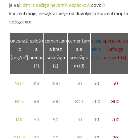
je valil
dim iz sežiga nevarnih odpadkov
, dovolili
koncentracije, nekajkrat višje od dovoljenih koncentracij za
sežigalnice:
onesnaži
splošn
cementarn
cementarn
sežig
specialno za
lo
a
a brez
a s
alnic
Lafarge
[mg/m³]
uredba
sosežiga
sosežigo
e (3)
cement (4)
(1)
(2)
m (3)
SO
350
350
50
50
50
2
NOx
500
500
800
200
800
TOC
50
50
10
10
200
PM
20
20
30
10
30
10