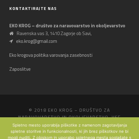
KONTAKTIRAJTE NAS
EKO KROG – društvo za naravovarstvo in okoljevarstvo
Ravenska vas 3, 1410 Zagorje ob Savi,
eko.krog@gmail.com
Eko krogova politika varovanja zasebnosti
Zaposlitve
© 2018 EKO KROG – DRUŠTVO ZA
NARAVOVARSTVO IN OKOLJEVARSTVO, VSE
PRAVICE PRIDRŽANE.
Spletno mesto uporablja piškotke z namenom zagotavljanja
PRODUKCIJA
FRIDIZIA - STUDIO ABOVE THE
spletne storitve in funkcionalnosti, ki jih brez piškotkov ne bi
mogli nuditi. Z obiskom in uporabo spletnega mesta soglašate s
CLOUDS