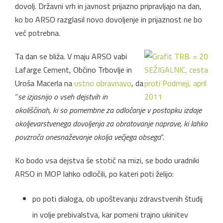
dovolj. Državni vrh in javnost prijazno pripravljajo na dan,
ko bo ARSO razglasil novo dovoljenje in prijaznost ne bo
več potrebna.
Ta dan se bliža. V maju ARSO vabi
Lafarge Cement, Občino Trbovlje in
Uroša Macerla na
ustno obravnavo
, da
“
se izjasnijo o vseh dejstvih in
okoliščinah, ki so pomembne za odločanje v postopku izdaje
okoljevarstvenega dovoljenja za obratovanje naprave, ki lahko
povzroča onesnaževanje okolja večjega obsega
“.
Ko bodo vsa dejstva še stotič na mizi, se bodo uradniki
ARSO in MOP lahko odločili, po kateri poti želijo:
po poti dialoga, ob upoštevanju zdravstvenih študij
in volje prebivalstva, kar pomeni trajno ukinitev