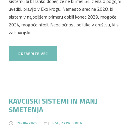
sistemu bi bil lahko dober, če ne bi imel 54. člena o pogojni
uvedbi, pravijo v Eko krogu. Namesto sredine 2028, bi
sistem v najboljšem primeru dobili konec 2029, mogoče
2034, mogoče nikoli. Neodločnost politike v društvu, ki si
za kavcijski...
PREBERITE VEČ
KAVCIJSKI SISTEMI IN MANJ
SMETENJA
26/06/2025
VSE
,
ZAPRI KROG