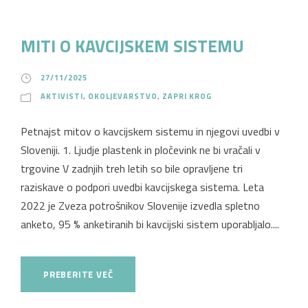
MITI O KAVCIJSKEM SISTEMU
27/11/2025
AKTIVISTI
,
OKOLJEVARSTVO
,
ZAPRI KROG
Petnajst mitov o kavcijskem sistemu in njegovi uvedbi v
Sloveniji. 1. Ljudje plastenk in pločevink ne bi vračali v
trgovine V zadnjih treh letih so bile opravljene tri
raziskave o podpori uvedbi kavcijskega sistema. Leta
2022 je Zveza potrošnikov Slovenije izvedla spletno
anketo, 95 % anketiranih bi kavcijski sistem uporabljalo....
PREBERITE VEČ