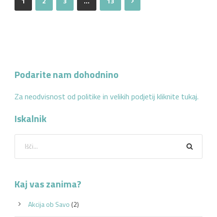
1
2
3
…
13
Podarite nam dohodnino
Za neodvisnost od politike in velikih podjetij kliknite tukaj.
Iskalnik
Kaj vas zanima?
Akcija ob Savo
(2)