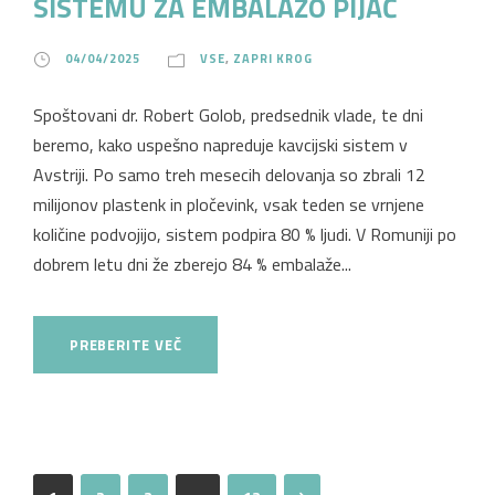
SISTEMU ZA EMBALAŽO PIJAČ
04/04/2025
VSE
,
ZAPRI KROG
Spoštovani dr. Robert Golob, predsednik vlade, te dni
beremo, kako uspešno napreduje kavcijski sistem v
Avstriji. Po samo treh mesecih delovanja so zbrali 12
milijonov plastenk in pločevink, vsak teden se vrnjene
količine podvojijo, sistem podpira 80 % ljudi. V Romuniji po
dobrem letu dni že zberejo 84 % embalaže...
PREBERITE VEČ