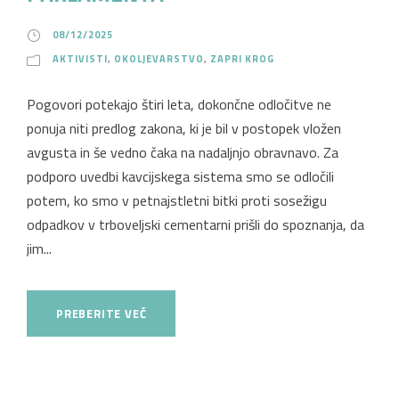
08/12/2025
AKTIVISTI
,
OKOLJEVARSTVO
,
ZAPRI KROG
Pogovori potekajo štiri leta, dokončne odločitve ne
ponuja niti predlog zakona, ki je bil v postopek vložen
avgusta in še vedno čaka na nadaljnjo obravnavo. Za
podporo uvedbi kavcijskega sistema smo se odločili
potem, ko smo v petnajstletni bitki proti sosežigu
odpadkov v trboveljski cementarni prišli do spoznanja, da
jim...
PREBERITE VEČ