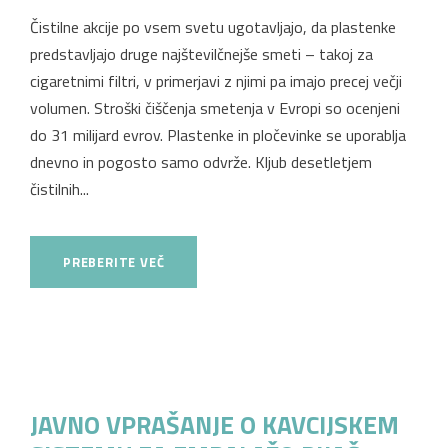
Čistilne akcije po vsem svetu ugotavljajo, da plastenke
predstavljajo druge najštevilčnejše smeti – takoj za
cigaretnimi filtri, v primerjavi z njimi pa imajo precej večji
volumen. Stroški čiščenja smetenja v Evropi so ocenjeni
do 31 milijard evrov. Plastenke in pločevinke se uporablja
dnevno in pogosto samo odvrže. Kljub desetletjem
čistilnih...
PREBERITE VEČ
JAVNO VPRAŠANJE O KAVCIJSKEM