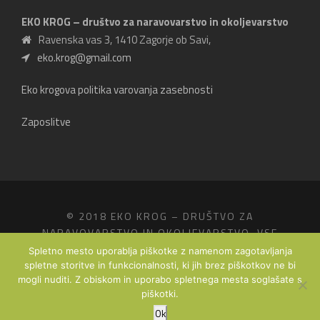
EKO KROG – društvo za naravovarstvo in okoljevarstvo
Ravenska vas 3, 1410 Zagorje ob Savi,
eko.krog@gmail.com
Eko krogova politika varovanja zasebnosti
Zaposlitve
© 2018 EKO KROG – DRUŠTVO ZA
NARAVOVARSTVO IN OKOLJEVARSTVO, VSE
PRAVICE PRIDRŽANE.
Spletno mesto uporablja piškotke z namenom zagotavljanja
PRODUKCIJA
FRIDIZIA - STUDIO ABOVE THE
spletne storitve in funkcionalnosti, ki jih brez piškotkov ne bi
mogli nuditi. Z obiskom in uporabo spletnega mesta soglašate s
CLOUDS
piškotki.
Ok