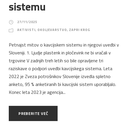
sistemu
27/11/2025
AKTIVISTI
,
OKOLJEVARSTVO
,
ZAPRI KROG
Petnajst mitov o kavcijskem sistemu in njegovi uvedbi v
Sloveniji. 1. Ljudje plastenk in pločevink ne bi vračali v
trgovine V zadnjih treh letih so bile opravljene tri
raziskave o podpori uvedbi kavcijskega sistema. Leta
2022 je Zveza potrošnikov Slovenije izvedla spletno
anketo, 95 % anketiranih bi kavcijski sistem uporabljalo.
Konec leta 2023 je agencija...
PREBERITE VEČ