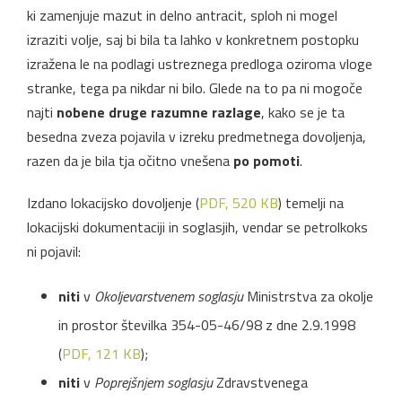
ki zamenjuje mazut in delno antracit, sploh ni mogel
izraziti volje, saj bi bila ta lahko v konkretnem postopku
izražena le na podlagi ustreznega predloga oziroma vloge
stranke, tega pa nikdar ni bilo. Glede na to pa ni mogoče
najti
nobene druge razumne razlage
, kako se je ta
besedna zveza pojavila v izreku predmetnega dovoljenja,
razen da je bila tja očitno vnešena
po pomoti
.
Izdano lokacijsko dovoljenje (
PDF, 520 KB
) temelji na
lokacijski dokumentaciji in soglasjih, vendar se petrolkoks
ni pojavil:
niti
v
Okoljevarstvenem soglasju
Ministrstva za okolje
in prostor številka 354-05-46/98 z dne 2.9.1998
(
PDF, 121 KB
);
niti
v
Poprejšnjem soglasju
Zdravstvenega