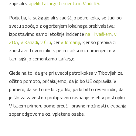
zapisali v
apelih Lafarge Cementu in Vladi RS
.
Podjetja, ki sežigajo ali skladiščijo petrolkoks, se tudi po
svetu soočajo z ogorčenjem lokalnega prebivalstva;
izpostavimo samo letošnje incidente
na Hrvaškem
,
v
ZDA
,
v Kanadi
,
v Čilu
, ter
v Jordaniji
, kjer so prebivalci
zaustavili tovornjake s petrolkoksom, namenjenim v
tamkajšnjo cementarno Lafarge.
Glede na to, da gre pri uvedbi petrolkoksa v Trbovljah za
očitno pomoto, pričakujemo, da jo bo UE odpravila. V
primeru, da se to ne bi zgodilo, pa bi bil to resen indic, da
je šlo za zavestno protipravno ravnanje oseb v postopku.
V takem primeru bomo preučili pravne možnosti ukrepanja
zoper odgovorne oz. vpletene osebe.