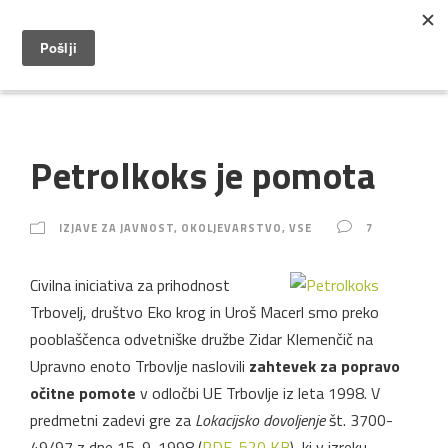
Petrolkoks je pomota
IZJAVE ZA JAVNOST
,
OKOLJEVARSTVO
,
VSE
7
Civilna iniciativa za prihodnost
Trbovelj, društvo Eko krog in Uroš Macerl smo preko
pooblaščenca odvetniške družbe Zidar Klemenčič na
Upravno enoto Trbovlje naslovili
zahtevek za popravo
očitne pomote
v odločbi UE Trbovlje iz leta 1998. V
predmetni zadevi gre za
Lokacijsko dovoljenje
št. 3700-
49/97 z dne 15. 9. 1998 (
PDF, 520 KB
), ki v izreku