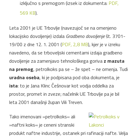
izključno s premogom (izsek iz dokumenta:
PDF,
569 KB
).
Leta 2001 je UE Trbovlje (navezujoč se na omenjeno
lokacijsko dovoljenje) izdala
Gradbeno dovoljenje
št. 3701-
19/00 z dne 12. 1. 2001 (
PDF, 2,8 MB
), kjer je v izreku
navedeno, da se trboveljski cementarni izdaja gradbeno
dovoljenje za zamenjavo tehnološkega goriva
z mazuta
na premog
, petrolkoks pa se – že spet – ne omenja. Tudi
uradna oseba
, ki je podpisana pod oba dokumenta, je
ista
: to je Jana Klinc Češnovar kot vodja oddelka za
prostor, promet in zveze; načelnik UE Trbovlje pa je bil
leta 2001 današnji župan Vili Treven.
Tako imenovani »petrolkoks« ali
»naftni koks« je ceneni stranski
produkt naftne industrije, ostanek pri rafinaciji nafte. Velja