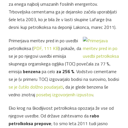
za enega najbolj umazanih fosilnih energentov.
Trboveljska cementarna ga je dejansko začela uporabljati
šele leta 2003, ko je bila že v lasti skupine Lafarge (na
desni: kup petrolkoksa na deponiji Lakonca, marec 2011).
Primerjava meritev pred in po uvedbi
petrolkoksa (
PDF, 111 KB
) pokaže, da
se je po njegovi uvedbi emisija
skupnega organskega ogljika (TOC) povečala za 77 %,
emisija
benzena
pa celo
za 256 %
. Vodstvo cementarne
se je (v primeru TOC) izgovarjalo bodisi na surovino, bodisi
se je čutilo dolžno poudarjati
, da je glede benzena še
vedno znotraj
posebej izgovorjenih izpustov
.
Eko krog na škodljivost petrolkoksa opozarja že vse od
njegove uvedbe. Od države zahtevamo da
rabo
petrolkoksa prepove
; to smo leta 2011 tudi jasno