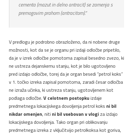
cementa (mazut in delno antracit) se zamenja s
premogovim prahom (antracitom).”
V predlogu je podrobno obrazloženo, da ni nobene druge
možnosti, kot da se je organu pri izdaji odločbe pripetilo,
da je v izrek odločbe pomotoma zapisal besedno zvezo, ki
ne ustreza dejanskemu stanju, kot je bilo ugotovljeno
pred izdajo odločbe, torej da je organ besedi “petrol koks”
v 1. točko izreka zapisal pomotoma, zaradi česar odločba
ne izraža učinka, ki ustreza stanju, ugotovljenem kot
podlaga odločbe.
V celotnem postopku
izdaje
predmetnega lokacijskega dovoljenja petrol koks
ni bil
nikdar omenjen
, niti
ni bil vsebovan v vlogi
za izdajo
lokacijskega dovoljenja. Tako organ pri oblikovanju
predmetnega izreka z vključitvijo petrolkoksa kot goriva,