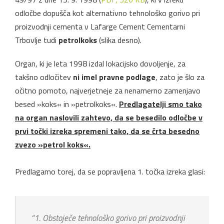
odločbe dopušča kot alternativno tehnološko gorivo pri
proizvodnji cementa v Lafarge Cement Cementarni
Trbovlje tudi
petrolkoks
(slika desno).
Organ, ki je leta 1998 izdal lokacijsko dovoljenje, za
takšno odločitev
ni imel pravne podlage
, zato je šlo za
očitno pomoto, najverjetneje za nenamerno zamenjavo
besed »koks« in »petrolkoks«.
Predlagatelji smo tako
na organ naslovili zahtevo, da se besedilo odločbe v
prvi točki izreka spremeni tako, da se črta besedno
zvezo »petrol koks«.
Predlagamo torej, da se popravljena 1. točka izreka glasi:
“1. Obstoječe tehnološko gorivo pri proizvodnji