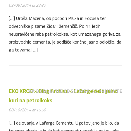
03/09/2014 at 22:37
[…] Uroša Macerla, ob podpori PIC-a in Focusa ter
odvetniške pisarne Zidar Klemenčič. Po 11 letih
neupravičene rabe petrolkoksa, kot umazanega goriva za
proizvodnjo cementa, je sodišče končno jasno odločilo, da
ga tovarna […]
EKO KROG » Blog Archive » Lafarge nelegalno
ZA DODAJANJE ODGOVORA SE PRIJAVITE
kuri na petrolkoks
08/10/2014 at 15:50
[…] delovanja v Lafarge Cementu. Ugotovljeno je bilo, da
tovarna obratuje in da kot energent uporablja petrolkoks,