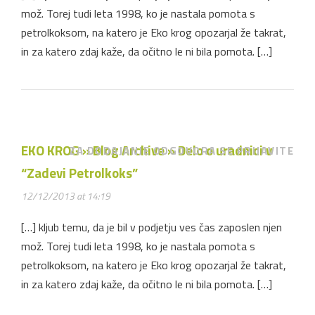
mož. Torej tudi leta 1998, ko je nastala pomota s
petrolkoksom, na katero je Eko krog opozarjal že takrat,
in za katero zdaj kaže, da očitno le ni bila pomota. […]
EKO KROG » Blog Archive » Delo o uradnici v
ZA DODAJANJE ODGOVORA SE PRIJAVITE
“Zadevi Petrolkoks”
12/12/2013 at 14:19
[…] kljub temu, da je bil v podjetju ves čas zaposlen njen
mož. Torej tudi leta 1998, ko je nastala pomota s
petrolkoksom, na katero je Eko krog opozarjal že takrat,
in za katero zdaj kaže, da očitno le ni bila pomota. […]