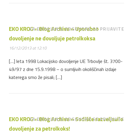
EKO KROG » Blog Archive » Uporabno
ZA DODAJANJE ODGOVORA SE PRIJAVITE
dovoljenje ne dovoljuje petrolkoksa
16/12/2013 at 12:10
[…] leta 1998 Lokacijsko dovoljenje UE Trbovlje št. 3700-
49/97 z dne 15.9.1998 – o sumljivih okoliščinah izdaje
katerega smo že pisali; […]
EKO KROG » Blog Archive » Sodišče razveljavilo
ZA DODAJANJE ODGOVORA SE PRIJAVITE
dovoljenje za petrolkoks!