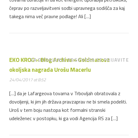
čeprav po razveljavitveni sodbi upravnega sodišča za kaj
takega nima več pravne podlage! Ali […]
EKO KROG » Blog Archive » Goldmanova
ZA DODAJANJE ODGOVORA SE PRIJAVITE
okoljska nagrada Urošu Macerlu
24/04/2017 at 8:52
[…] da je Lafargeova tovarna v Trbovljah obratovala z
dovoljenji, ki jim jih država pravzaprav ne bi smela podeliti.
Uroš v tem boju nastopa kot formalni stranski
udeleženec v postopku, ki ga vodi Agencija RS za […]