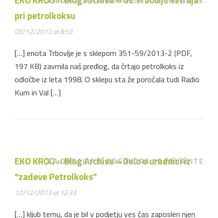
ZA DODAJANJE ODGOVORA SE PRIJAVITE
pri petrolkoksu
09/12/2013 at 8:53
[…] enota Trbovlje je s sklepom 351-59/2013-2 (PDF,
197 KB) zavrnila naš predlog, da črtajo petrolkoks iz
odločbe iz leta 1998. O sklepu sta že poročala tudi Radio
Kum in Val […]
EKO KROG » Blog Archive » Delo o uradnici iz
ZA DODAJANJE ODGOVORA SE PRIJAVITE
“zadeve Petrolkoks”
12/12/2013 at 12:33
[…] kljub temu, da je bil v podjetju ves čas zaposlen njen