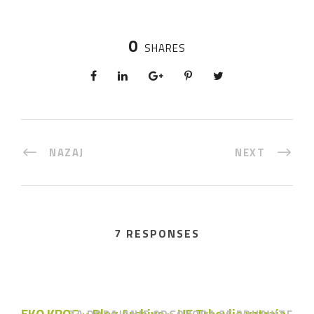
0
SHARES
NAZAJ
NEXT
7 RESPONSES
EKO KROG » Blog Archive » UE Trbovlje vztraja