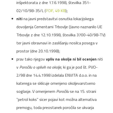
inšpektorata z dne 17.6.1998, številka 351-
02/10/98-35/L (
PDF, 49 KB
);
niti
na javni predstavitvi osnutka lokacijskega
dovoljenja Cementarni Trbovlje (Javno naznanilo UE
Trbovlje z dne 12.10.1998, številka 3700-40/98-TV)
ter javni obravnavi in zaslišanju nosilca posega v
prostor (dne 20.10.1998);
prav tako njegov
vpliv na okolje ni bil ocenjen
niti
v
Poročilu o vplivih na okolje
, ki ga je pod št. PVO-
2/98 dne 14.4.1998 izdelala ENVITA d.o.o. in na
katerega se sklicuje omenjeno okoljevarstveno
soglasje. V omenjenem
Poročilu
se na 15. strani
“petrol koks” sicer pojavi kot možna alternativa
premogu, toda preostanek poročila se ukvarja