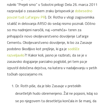
rubriki “Prejeli smo” v Sobotni prilogi Dela 26. marca 2011
razpravljal o zasavskem zraku (prispevek je
dobesedno
povzel tudi Lafargev PR
). Dr. Rotha v vlogi zagovornika
stališč in delovanja ARSO do sedaj nismo poznali. Očitno
so mu nadrejeni naročili, naj »omehča« teren za
prihajajoče novo okoljevarstveno dovoljenje Lafarge
Cementu. Okoljevarstveno dovoljenje, ki bo za Zasavje
podobno škodljivo kot prejšnje, ki ga je
sodišče
razveljavilo
?! Kakor koli, jasno je razbrati, da se je v
zasavsko dogajanje parcialno poglobil, pri tem pa je
izpustil določena dejstva, na katera v nadaljevanju v petih
točkah opozarjamo mi.
Dr. Roth piše, da je bilo Zasavje v preteklih
desetletjih hudo obremenjeno. Žal ne pojasni, kdaj so
se po njegovem ta desetletja končala in še manj, da