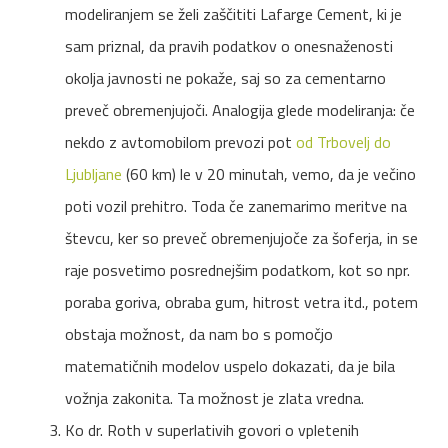
modeliranjem se želi zaščititi Lafarge Cement, ki je
sam priznal, da pravih podatkov o onesnaženosti
okolja javnosti ne pokaže, saj so za cementarno
preveč obremenjujoči. Analogija glede modeliranja: če
nekdo z avtomobilom prevozi pot
od Trbovelj do
Ljubljane
(60 km) le v 20 minutah, vemo, da je večino
poti vozil prehitro. Toda če zanemarimo meritve na
števcu, ker so preveč obremenjujoče za šoferja, in se
raje posvetimo posrednejšim podatkom, kot so npr.
poraba goriva, obraba gum, hitrost vetra itd., potem
obstaja možnost, da nam bo s pomočjo
matematičnih modelov uspelo dokazati, da je bila
vožnja zakonita. Ta možnost je zlata vredna.
Ko dr. Roth v superlativih govori o vpletenih