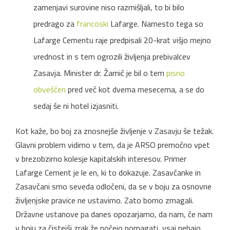
zamenjavi surovine niso razmišljali, to bi bilo
predrago za
francoski
Lafarge. Namesto tega so
Lafarge Cementu raje predpisali 20-krat višjo mejno
vrednost in s tem ogrozili življenja prebivalcev
Zasavja. Minister dr. Žarnič je bil o tem
pisno
obveščen
pred več kot dvema mesecema, a se do
sedaj še ni hotel izjasniti.
Kot kaže, bo boj za znosnejše življenje v Zasavju še težak.
Glavni problem vidimo v tem, da je ARSO premočno vpet
v brezobzirno kolesje kapitalskih interesov. Primer
Lafarge Cement je le en, ki to dokazuje. Zasavčanke in
Zasavčani smo seveda odločeni, da se v boju za osnovne
življenjske pravice ne ustavimo. Zato bomo zmagali.
Državne ustanove pa danes opozarjamo, da nam, če nam
v boju za čistejši zrak že nočejo pomagati, vsaj nehajo