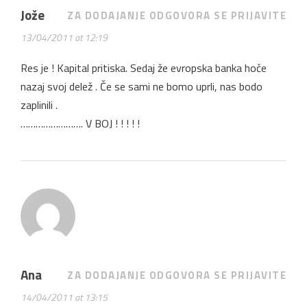
Jože
ZA DODAJANJE ODGOVORA SE PRIJAVITE
13/04/2011 at 12:19
Res je ! Kapital pritiska. Sedaj že evropska banka hoče
nazaj svoj delež . Če se sami ne bomo uprli, nas bodo
zaplinili .
……………………. V BOJ ! ! ! ! !
Ana
ZA DODAJANJE ODGOVORA SE PRIJAVITE
14/04/2011 at 13:15