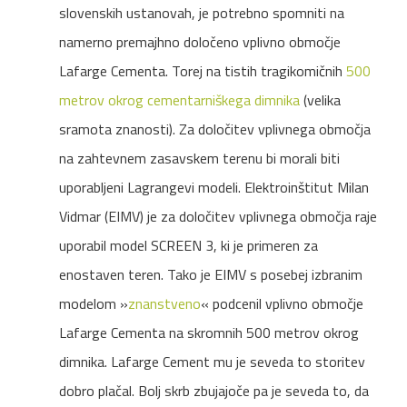
slovenskih ustanovah, je potrebno spomniti na
namerno premajhno določeno vplivno območje
Lafarge Cementa. Torej na tistih tragikomičnih
500
metrov okrog cementarniškega dimnika
(velika
sramota znanosti). Za določitev vplivnega območja
na zahtevnem zasavskem terenu bi morali biti
uporabljeni Lagrangevi modeli. Elektroinštitut Milan
Vidmar (EIMV) je za določitev vplivnega območja raje
uporabil model SCREEN 3, ki je primeren za
enostaven teren. Tako je EIMV s posebej izbranim
modelom »
znanstveno
« podcenil vplivno območje
Lafarge Cementa na skromnih 500 metrov okrog
dimnika. Lafarge Cement mu je seveda to storitev
dobro plačal. Bolj skrb zbujajoče pa je seveda to, da