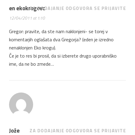
en ekokrogovc
ZA DODAJANJE ODGOVORA SE PRIJAVITE
12/04/2011 at 1:10
Gregor: pravite, da ste nam naklonjeni- se torej v
komentarjih oglašata dva Gregorja? (eden je izredno
nenaklonjen Eko krogu).
Če je to res bi prosil, da si izberete drugo uporabniško
ime, da ne bo zmede…
Jože
ZA DODAJANJE ODGOVORA SE PRIJAVITE