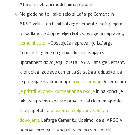
ARSO na izbrani model nima pripomb.
Ne glede na to, kako zelo si Lafarge Cement in
ARSO želita, da bi bil Lafarge Cement s sežiganjem
odpadkov vred opredeljen kot »obstoječa naprava«,
temu ni tako
. »Obstoječa naprava« je Lafarge
Cement le glede na goriva, ki se navajajo v
uporabnem dovoljenju iz leta 1987. Lafarge Cement,
ki bi poleg izdelave cementa še sežigal odpadke, pa
je po veljavni zakonodaji »
nova naprava
«. V tem nam
je pritrdil evopski komisariat za okolje
in na koncu je
bilo za upravno sodišče prav to tisti kamen spotike,
ki je pripeljal do
odvzema okoljevarstvenega
dovoljenja
Lafarge Cementu. Upajmo, da si ARSO v
ponovni presoji te »napake« ne bo več dovolil.