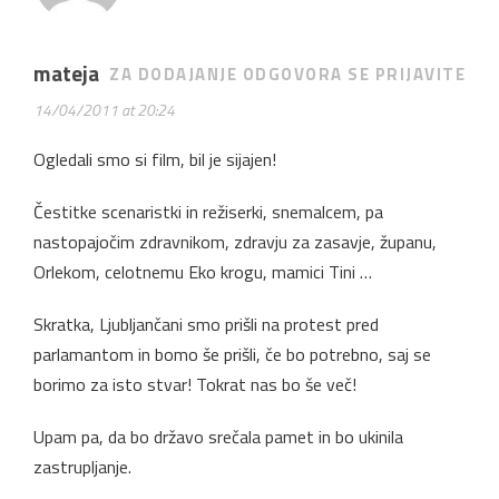
mateja
ZA DODAJANJE ODGOVORA SE PRIJAVITE
14/04/2011 at 20:24
Ogledali smo si film, bil je sijajen!
Čestitke scenaristki in režiserki, snemalcem, pa
nastopajočim zdravnikom, zdravju za zasavje, županu,
Orlekom, celotnemu Eko krogu, mamici Tini …
Skratka, Ljubljančani smo prišli na protest pred
parlamantom in bomo še prišli, če bo potrebno, saj se
borimo za isto stvar! Tokrat nas bo še več!
Upam pa, da bo državo srečala pamet in bo ukinila
zastrupljanje.