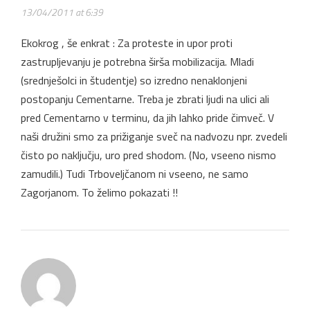
13/04/2011 at 6:39
Ekokrog , še enkrat : Za proteste in upor proti
zastrupljevanju je potrebna širša mobilizacija. Mladi
(srednješolci in študentje) so izredno nenaklonjeni
postopanju Cementarne. Treba je zbrati ljudi na ulici ali
pred Cementarno v terminu, da jih lahko pride čimveč. V
naši družini smo za prižiganje sveč na nadvozu npr. zvedeli
čisto po naključju, uro pred shodom. (No, vseeno nismo
zamudili.) Tudi Trboveljčanom ni vseeno, ne samo
Zagorjanom. To želimo pokazati !!