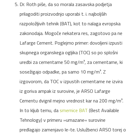
Dr. Roth piše, da so morala zasavska podjetja
prilagoditi proizvodnjo uporabi t. i. najboljših
razpoložljivih tehnik (BAT), kot to nalaga evropska
zakonodaja. Mogoče nekatera res, zagotovo pa ne
Lafarge Cement. Poglejmo primer: dovoljeni izpusti
skupnega organskega ogljika (TOC) so po splošni
uredbi za cementarne 50 mg/m³, za cementarne, ki
sosežigajo odpadke, pa samo 10 mg/m³. Z
izgovorom, da TOC v izpustih cementarne ne izvira
iz goriva ampak iz surovine, je ARSO Lafarge
Cementu dvignil mejno vrednost kar na 200 mg/m³.
In to kljub temu, da
smernice BAT
(Best Available
Tehnology) v primeru »umazane« surovine
predlagajo zamenjavo le-te. Uslužbenci ARSO torej o