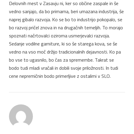
Delovnih mest v Zasavju ni, ker so občine zaspale in še
vedno sanjajo, da bo primarna, beri umazana industrija, še
naprej gibalo razvoja. Ko se bo to industrijo pokopalo, se
bo razvoj pričel znova in na drugačnih temeljih. To morajo
spoznati načrtovalci oziroma usmerjevalci razvoja.
Sedanje vodilne garniture, ki so še starega kova, se še
vedno na vso moč držijo tradicionalnih dejavnosti. Ko pa
bo vse to ugasnilo, bo čas za spremembe. Takrat se
bodo tudi mladi vračali in dobili svoje priložnosti. In tudi
cene nepremičnin bodo primerljive z ostalimi v SLO.