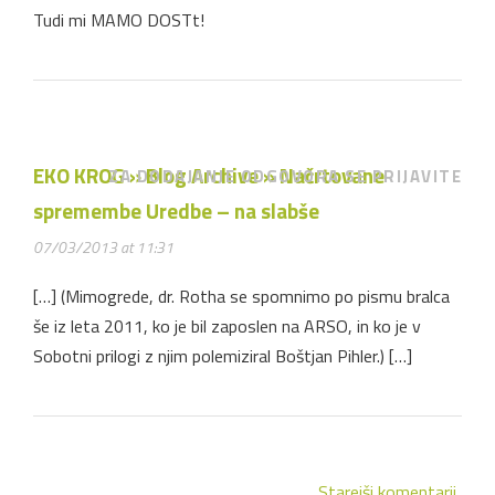
Tudi mi MAMO DOSTt!
EKO KROG » Blog Archive » Načrtovane
ZA DODAJANJE ODGOVORA SE PRIJAVITE
spremembe Uredbe – na slabše
07/03/2013 at 11:31
[…] (Mimogrede, dr. Rotha se spomnimo po pismu bralca
še iz leta 2011, ko je bil zaposlen na ARSO, in ko je v
Sobotni prilogi z njim polemiziral Boštjan Pihler.) […]
Starejši komentarji