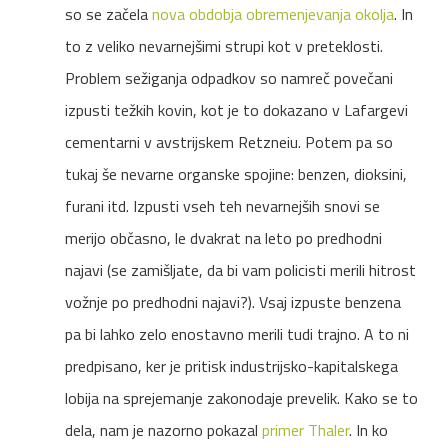
so se začela
nova obdobja obremenjevanja okolja
. In
to z veliko nevarnejšimi strupi kot v preteklosti.
Problem sežiganja odpadkov so namreč povečani
izpusti težkih kovin, kot je to dokazano v Lafargevi
cementarni v avstrijskem Retzneiu. Potem pa so
tukaj še nevarne organske spojine: benzen, dioksini,
furani itd. Izpusti vseh teh nevarnejših snovi se
merijo občasno, le dvakrat na leto po predhodni
najavi (se zamišljate, da bi vam policisti merili hitrost
vožnje po predhodni najavi?). Vsaj izpuste benzena
pa bi lahko zelo enostavno merili tudi trajno. A to ni
predpisano, ker je pritisk industrijsko-kapitalskega
lobija na sprejemanje zakonodaje prevelik. Kako se to
dela, nam je nazorno pokazal
primer Thaler
. In ko