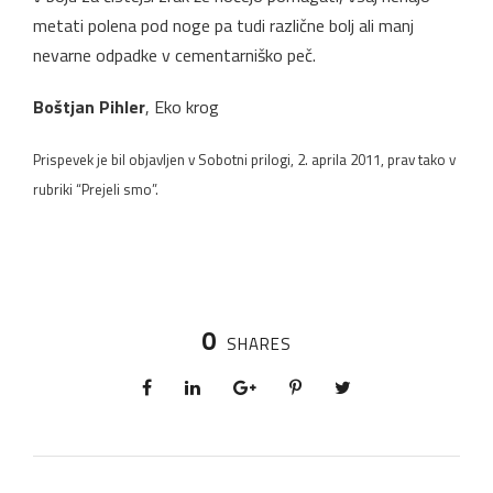
metati polena pod noge pa tudi različne bolj ali manj
nevarne odpadke v cementarniško peč.
Boštjan Pihler
, Eko krog
Prispevek je bil objavljen v Sobotni prilogi, 2. aprila 2011, prav tako v
rubriki “Prejeli smo”.
0
SHARES