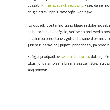
uvažati.
Primer švedskih sežigalnic
kaže, da se moč
drugih držav; npr. iz razvitejše Norveške.
Ko odpadki postanejo tržno blago in dober posel, 
se bo odpadkov sežgalo, več se bo proizvedlo novi
ostalim pa preostane zgolj vdihavanje dioksinov t
ljudem in naravi bolj prijazni prihodnosti, pa bodo
Sežiganju odpadkov
se je treba upreti
, dokler je 
izkušnjo, da smo se iz brezna sežigalništva iztrgal
kdaj ponovi!