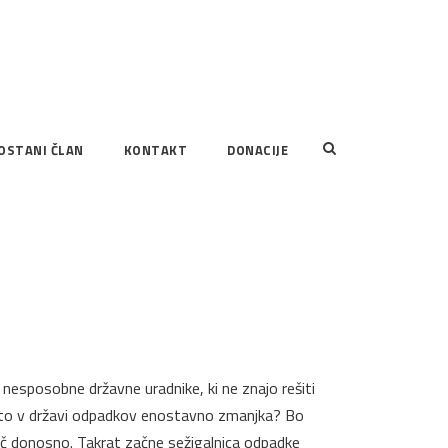
OSTANI ČLAN
KONTAKT
DONACIJE
esposobne državne uradnike, ki ne znajo rešiti
 zato v državi odpadkov enostavno zmanjka? Bo
več donosno. Takrat začne sežigalnica odpadke