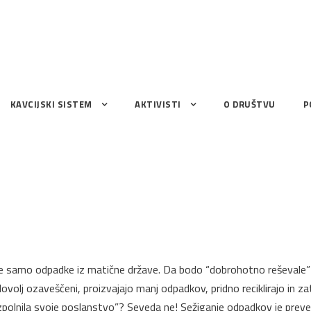
KAVCIJSKI SISTEM
AKTIVISTI
O DRUŠTVU
P
le samo odpadke iz matične države. Da bodo “dobrohotno reševale” n
dovolj ozaveščeni, proizvajajo manj odpadkov, pridno reciklirajo in
 “izpolnila svoje poslanstvo”? Seveda ne! Sežiganje odpadkov je pre