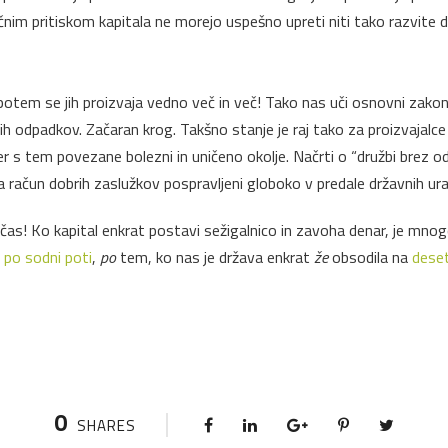
nim pritiskom kapitala ne morejo uspešno upreti niti tako razvite d
potem se jih proizvaja vedno več in več! Tako nas uči osnovni zako
h odpadkov. Začaran krog. Takšno stanje je raj tako za proizvajalc
er s tem povezane bolezni in uničeno okolje. Načrti o “družbi brez 
 na račun dobrih zaslužkov pospravljeni globoko v predale državnih ur
še čas! Ko kapital enkrat postavi sežigalnico in zavoha denar, je m
i
po sodni poti
,
po
tem, ko nas je država enkrat
že
obsodila na
deset
0
SHARES