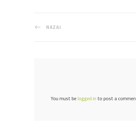
IŠČITE PO STRANI
NAZAJ
SLEDITE NAM
You must be
logged in
to post a commen
© 2018 EKO KROG –