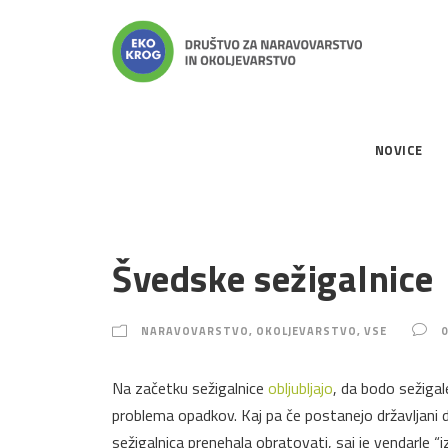
NOVICE
Švedske sežigalnice
NARAVOVARSTVO
,
OKOLJEVARSTVO
,
VSE
0
Na začetku sežigalnice
obljubljajo
, da bodo sežiga
problema opadkov. Kaj pa če postanejo državljani 
sežigalnica prenehala obratovati, saj je vendarle