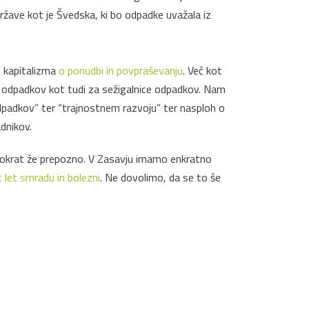
ržave kot je Švedska, ki bo odpadke uvažala iz
n kapitalizma
o ponudbi in povpraševanju
. Več kot
e odpadkov kot tudi za sežigalnice odpadkov. Nam
odpadkov” ter “trajnostnem razvoju” ter nasploh o
adnikov.
nogokrat že prepozno. V Zasavju imamo enkratno
 let smradu in bolezni
. Ne dovolimo, da se to še