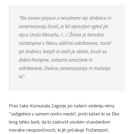
“
Na osnovi prijave o neustrezni reji drobnice in
zanemarjanju živali, je bil opravljen ogled pri
rejcu Urošu Macerlu. /…/ Živina je trenutno
nastanjena v hlevu, odlično oskrbovana, nastil
pri drobnici, konjih in oslih je obilen, živali so
dobro hranjene, ustrezno označene in
oskrbovane. Znakov zanemarjanja in mučenja
ni.
“
Prav tako Komunala Zagorje po našem vedenju nima
“
sežigalnice v samem centru mesta
“, proti kateri bi se Eko
krog lahko boril, da bi zadostil visokim standardom
moralne neoporečnosti, ki jih pričakuje Požareport.