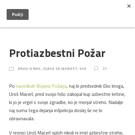
Protiazbestni Požar
DRUGI O NAS
,
IZJAVE ZA JAVNOST
,
VSE
21
Po
navedbah Bojana Požarja
, naj bi predsednik Eko kroga,
Uroš Macerl, pred svojo hišo zakopal kup azbestne kritine,
ki jo je vrgel s svoje zgradbe, ko je menjal streho. Nadalje
naj suma tega dejanja inšpekcija doslej še ne bi
obravnavala.
V resnici Uroš Macerl sploh nikoli ni imel azbestne strehe,