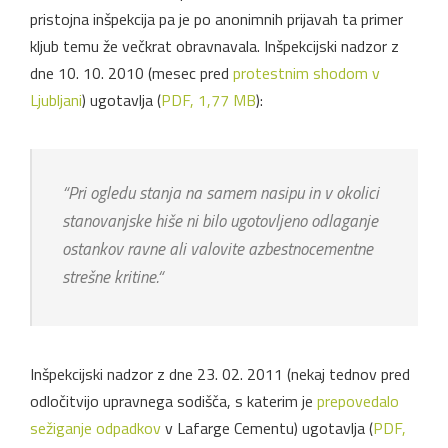
pristojna inšpekcija pa je po anonimnih prijavah ta primer
kljub temu že večkrat obravnavala. Inšpekcijski nadzor z
dne 10. 10. 2010 (mesec pred
protestnim shodom v
Ljubljani
) ugotavlja (
PDF, 1,77 MB
):
“
Pri ogledu stanja na samem nasipu in v okolici
stanovanjske hiše ni bilo ugotovljeno odlaganje
ostankov ravne ali valovite azbestnocementne
strešne kritine.
“
Inšpekcijski nadzor z dne 23. 02. 2011 (nekaj tednov pred
odločitvijo upravnega sodišča, s katerim je
prepovedalo
sežiganje odpadkov
v Lafarge Cementu) ugotavlja (
PDF,