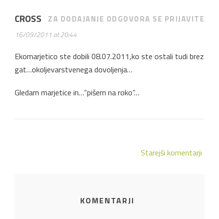
CROSS
ZA DODAJANJE ODGOVORA SE PRIJAVITE
16/09/2011 at 20:44
Ekomarjetico ste dobili 08.07.2011,ko ste ostali tudi brez
gat…okoljevarstvenega dovoljenja…
Gledam marjetice in…”pišem na roko”…
Starejši komentarji
KOMENTARJI