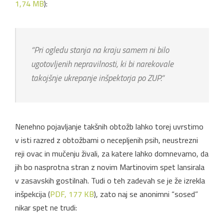
1,74 MB
):
“
Pri ogledu stanja na kraju samem ni bilo
ugotovljenih nepravilnosti, ki bi narekovale
takojšnje ukrepanje inšpektorja po ZUP.
“
Nenehno pojavljanje takšnih obtožb lahko torej uvrstimo
v isti razred z obtožbami o necepljenih psih, neustrezni
reji ovac in mučenju živali, za katere lahko domnevamo, da
jih bo nasprotna stran z novim Martinovim spet lansirala
v zasavskih gostilnah. Tudi o teh zadevah se je že izrekla
inšpekcija (
PDF, 177 KB
), zato naj se anonimni “sosed”
nikar spet ne trudi: