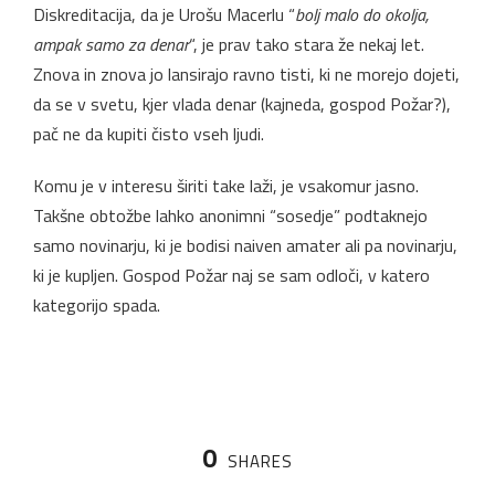
Diskreditacija, da je Urošu Macerlu “
bolj malo do okolja,
ampak samo za denar
“, je prav tako stara že nekaj let.
Znova in znova jo lansirajo ravno tisti, ki ne morejo dojeti,
da se v svetu, kjer vlada denar (kajneda, gospod Požar?),
pač ne da kupiti čisto vseh ljudi.
Komu je v interesu širiti take laži, je vsakomur jasno.
Takšne obtožbe lahko anonimni “sosedje” podtaknejo
samo novinarju, ki je bodisi naiven amater ali pa novinarju,
ki je kupljen. Gospod Požar naj se sam odloči, v katero
kategorijo spada.
0
SHARES