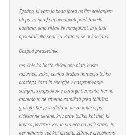
Zgodbo, ki vam jo bodo (pred našim srečanjem
ali pa za njim) pripovedovali predstavniki
kapitala, smo slišali že mnogokrat. In ji tudi
oporekali. Na sodišču. Zadeva še ni končana.
Gospod predsednik,
res, šele ko boste slišali obe plati, boste
razumeli, zakaj civilna družba namenja toliko
prostega časa in energije v nasprotovanje
sežiganju odpadkov v Lafarge Cementu. Ker ne
moremo in ne smemo zamižati pred tolikšno
grožnjo. Ker je vsakdo, ki ve za krivico, pa
ničesar ne ukrene, kriv prav toliko, kot tisti, ki
krivico povzroči. Ker je pravica na naši strani. In
ker nimamo več kaj izgubiti. Zdravje izgubljamo