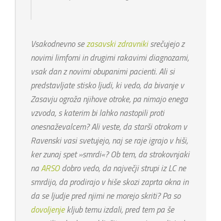
Vsakodnevno se
zasavski zdravniki
srečujejo z
novimi limfomi in drugimi rakavimi diagnozami,
vsak dan z novimi obupanimi pacienti. Ali si
predstavljate stisko ljudi, ki vedo, da bivanje v
Zasavju ogroža njihove otroke, pa nimajo enega
vzvoda, s katerim bi lahko nastopili proti
onesnaževalcem? Ali veste, da starši otrokom v
Ravenski vasi svetujejo, naj se raje igrajo v hiši,
ker zunaj spet »smrdi«? Ob tem, da strokovnjaki
na
ARSO
dobro vedo, da največji strupi iz LC ne
smrdijo, da prodirajo v hiše skozi zaprta okna in
da se ljudje pred njimi ne morejo skriti? Pa so
dovoljenje
kljub temu izdali, pred tem pa še