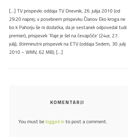
[…] TV prispevki: oddaja TV Dnevnik, 26. julija 2010 (od
29:20 naprej; v posebnem prispevku Članov Eko kroga ne
bo k Pahorju še ni dodatka, da je sestanek odpovedal tudi
premier), prispevek ‘Raje je šel na čevapčiče’ (24ur, 27.
julij), štiriminutni prispevek na ETV (oddaja Sedem, 30. julij
2010 – WMV, 62 MB); […]
KOMENTARJI
You must be
logged in
to post a comment.