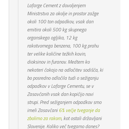
Lafarge Cement z dovoljenjem
Ministrstva za okolje in prostor zažge
okoli 100 ton odpadkov, vsak dan
emitira okoli 500 kg skupnega
organskega ogljika, 12 kg
rakotvornega benzena, 100 kg prahu
ter velike količine težkih kovin,
dioksinov in furanov. Medtem ko
nekateri čakajo na odločitev sodišča, ki
bo posredno odločila tudi o sežiganju
odpadkov v Lafarge Cementu, se v
Zasavčanih vsak dan kopičijo novi
strupi. Pred sežiganjem odpadkov smo
imeli Zasavčani
6% večje tveganje da
zbolimo za rakom
, kot ostali državljani
Slovenije. Koliko več tvegamo danes?