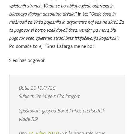
vpletenih straneh. Vlada se bo obljube glede odprtega in
iskrenega dialoga absolutno držala.
” in še: “
Glede časa in
možnosti za Vaša pojasnila in argumente naj vas ne skrbi. Za
ta pogovor si bomo vzeli dovolj časa, vendar pa mora biti
pogovor vseh vpletenih strani brez izključevanja kogarkoli.
“.
Po domače torej: “Brez Lafarga me ne bo”.
Sledi naš odgovor:
Date: 2010/7/26
Subject: Srečanje z Eko krogom
Spoštovani gospod Borut Pahor, predsednik
vlade RS!
Dne
14. julija 2010
je bila dana zelo jasna