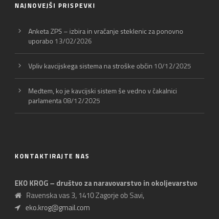
NAJNOVEJŠI PRISPEVKI
Anketa ZPS – izbira in vračanje steklenic za ponovno
uporabo
13/02/2026
Vpliv kavcijskega sistema na stroške občin
10/12/2025
Medtem, ko je kavcijski sistem še vedno v čakalnici
parlamenta
08/12/2025
KONTAKTIRAJTE NAS
EKO KROG – društvo za naravovarstvo in okoljevarstvo
Ravenska vas 3, 1410 Zagorje ob Savi,
eko.krog@gmail.com