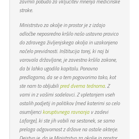
zavrnili pobudo za vključitev mnenja medicinske
stroke.
Ministrstvo za okolje in prostor je z izdajo
odločbe neposredno kršilo našo ustavno pravico
do zdravega življenjskega okolja in uzakonjeno
načelo previdnosti. Inštitucija torej, ki naj bi
varovala državljane, je zavestno kršila zakone,
da bi lahko ugodila kapitalu. Ponovno
predlagamo, da se o tem pogovorimo tako, kot
ste nam to obljubili
pred dvema tednoma
. Z
vami in z vašimi sodelavci. Z vpletanjem vseh
ostalih podjetij in politikov (med katerimi so celo
osumljenci
koruptivnega ravnanja
v zadevi
Lafarge), ki ste jih vabili na sestanek, se samo
prelaga odgovornost z države na ostale akterje.
Dejstvo je, da je Ministrstvo za okolje in prostor