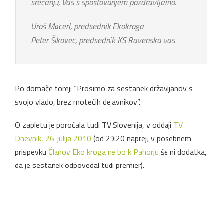
srečanju, Vas s spoštovanjem pozdravljamo.
Uroš Macerl, predsednik Ekokroga
Peter Šikovec, predsednik KS Ravenska vas
Po domače torej: “Prosimo za sestanek državljanov s
svojo vlado, brez motečih dejavnikov”.
O zapletu je poročala tudi TV Slovenija, v oddaji
TV
Dnevnik, 26. julija 2010
(od 29:20 naprej; v posebnem
prispevku
Članov Eko kroga ne bo k Pahorju
še ni dodatka,
da je sestanek odpovedal tudi premier).