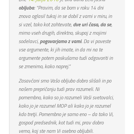
obljuba
: “
Pravim, da se bom v roku 14 dni
znova oglasil tukaj in se dobil z vami v miru, in
si vzel, tako kot zahtevate,
dve uri časa, da se
,
mimo vseh drugih, direktno, skupaj z mojimi
sodelavci,
pogovarjamo z vami
. Da vi poveste
vse argumente, ki jih imate, in da mi na te
argumente potem poskušamo tudi odgovoriti in
se zmenimo, kako naprej.
”
Zasavčani smo Vašo obljubo dobro slišali in po
našem prepričanju tudi prav razumeli. Ni
pomembno, kako so jo razumeli Vaši svetovalci,
kako jo je razumel MOP ali kako jo je razumel
kdo tretji. Pomembno je samo eno – da tako Vi,
gospod predsednik, kot tudi mi, prav dobro
vemo, kaj ste nam Vi osebno obljubili.