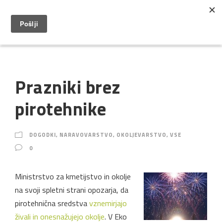
Prazniki brez
pirotehnike
DOGODKI
,
NARAVOVARSTVO
,
OKOLJEVARSTVO
,
VSE
0
Ministrstvo za kmetijstvo in okolje
na svoji spletni strani opozarja, da
pirotehnična sredstva
vznemirjajo
živali in onesnažujejo okolje
. V Eko