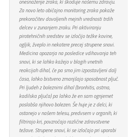
onesnaženje zraka, ki škoduje našemu zdravju.
Za novo leto običajno monitoring zraka pokaže
prekoračitev dovoljenih mejnih vrednosti trdih
delcev v zunanjem zraku. Pri aktiviranju
pirotehničnih sredstev se izločijo težke kovine,
ogljik, žveplo in nekatere precej strupene snovi.
Medicina opozarja na posledice vdihavanja teh
snovi, ki se lahko kažejo v blagih vnetnih
reakcijah dihal, če pa smo jim izpostavljeni dalj
časa, lahko bistveno zmanjšajo sposobnost pljuč.
Pri ljudeh z boleznimi dihal (bronhitis, astma,
kadilska pljuča) pa lahko že en sam ognjemet
poslabša njihovo bolezen. Še huje je z delci, ki
ostanejo v našem telesu, predvsem v organih, ki
filtrirajo kri, povzročajo različne zdravstvene
težave. Strupene snovi, ki se izločajo pri uporabi