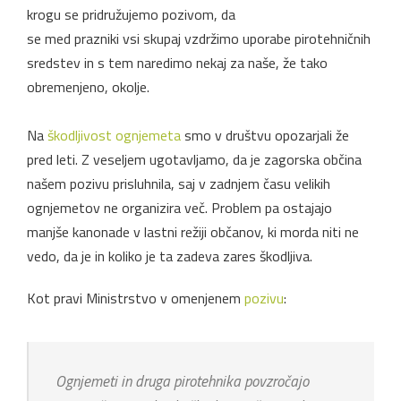
krogu se pridružujemo pozivom, da
se med prazniki vsi skupaj vzdržimo uporabe pirotehničnih
sredstev in s tem naredimo nekaj za naše, že tako
obremenjeno, okolje.
Na
škodljivost ognjemeta
smo v društvu opozarjali že
pred leti. Z veseljem ugotavljamo, da je zagorska občina
našem pozivu prisluhnila, saj v zadnjem času velikih
ognjemetov ne organizira več. Problem pa ostajajo
manjše kanonade v lastni režiji občanov, ki morda niti ne
vedo, da je in koliko je ta zadeva zares škodljiva.
Kot pravi Ministrstvo v omenjenem
pozivu
:
Ognjemeti in druga pirotehnika povzročajo