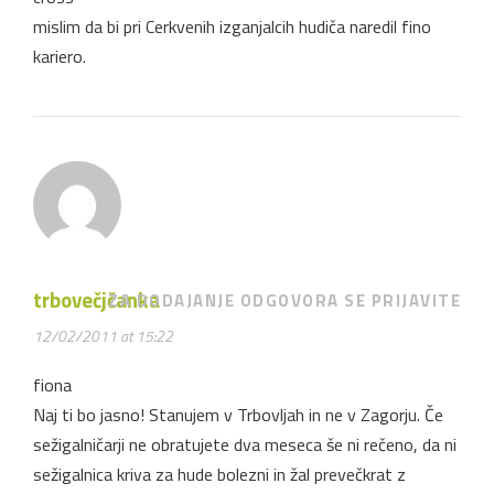
mislim da bi pri Cerkvenih izganjalcih hudiča naredil fino
kariero.
trbovečjčanka
ZA DODAJANJE ODGOVORA SE PRIJAVITE
12/02/2011 at 15:22
fiona
Naj ti bo jasno! Stanujem v Trbovljah in ne v Zagorju. Če
sežigalničarji ne obratujete dva meseca še ni rečeno, da ni
sežigalnica kriva za hude bolezni in žal prevečkrat z