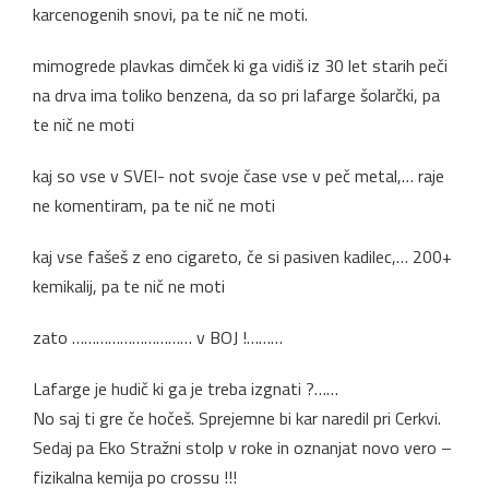
karcenogenih snovi, pa te nič ne moti.
mimogrede plavkas dimček ki ga vidiš iz 30 let starih peči
na drva ima toliko benzena, da so pri lafarge šolarčki, pa
te nič ne moti
kaj so vse v SVEI- not svoje čase vse v peč metal,… raje
ne komentiram, pa te nič ne moti
kaj vse fašeš z eno cigareto, če si pasiven kadilec,… 200+
kemikalij, pa te nič ne moti
zato ………………………… v BOJ !………
Lafarge je hudič ki ga je treba izgnati ?……
No saj ti gre če hočeš. Sprejemne bi kar naredil pri Cerkvi.
Sedaj pa Eko Stražni stolp v roke in oznanjat novo vero –
fizikalna kemija po crossu !!!