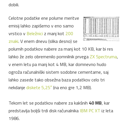
dobili.
Celotne podatke ene polurne meritve
emisij lahko zapišemo v eno samo
vrstico v
Beležnici
z manj kot
200
znaki
. V enem dnevu (slika desno) se
polurnih podatkov nabere za manj kot 10 KB, kar bi res
lahko že zelo obremenilo pomnilnik prvega
ZX Spectruma
,
v enem letu pa manj kot 4 MB, kar domnevno hudo
ogroža računalniški sistem sodobne cementarne, saj
lahko zasede tako obsežna baza podatkov celo tri
nekdanje
diskete 5,25″
(na eno gre 1,2 MB).
Tekom let se podatkov nabere za kakšnih
40 MB
, kar
predstavlja boljši trdi disk računalnika
IBM PC XT
iz leta
1986.