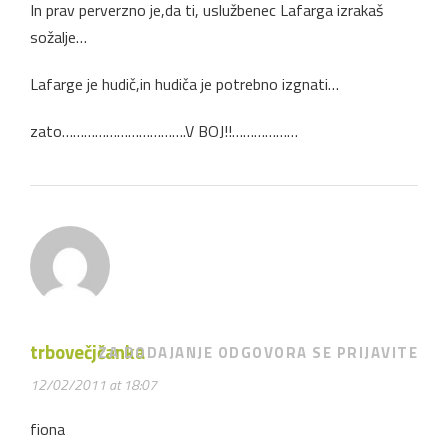
In prav perverzno je,da ti, uslužbenec Lafarga izrakaš
sožalje…
Lafarge je hudič,in hudiča je potrebno izgnati…
zato…………………………….V BOJ!!………………
trbovečjčanka
ZA DODAJANJE ODGOVORA SE PRIJAVITE
12/02/2011 at 18:07
fiona