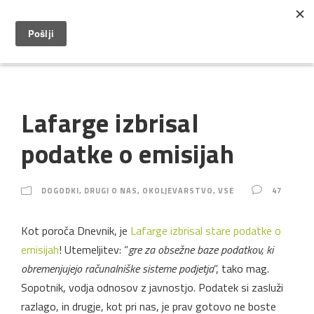
Lafarge izbrisal
podatke o emisijah
DOGODKI
,
DRUGI O NAS
,
OKOLJEVARSTVO
,
VSE
47
Kot poroča Dnevnik, je
Lafarge izbrisal stare podatke o
emisijah
! Utemeljitev: “
gre za obsežne baze podatkov, ki
obremenjujejo računalniške sisteme podjetja
”, tako mag.
Sopotnik, vodja odnosov z javnostjo. Podatek si zasluži
razlago, in drugje, kot pri nas, je prav gotovo ne boste