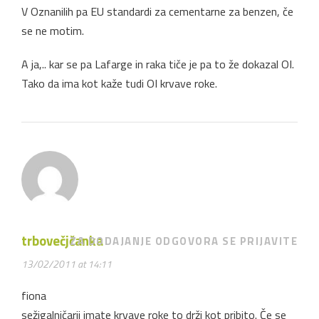
V Oznanilih pa EU standardi za cementarne za benzen, če
se ne motim.
A ja,.. kar se pa Lafarge in raka tiče je pa to že dokazal OI.
Tako da ima kot kaže tudi OI krvave roke.
trbovečjčanka
ZA DODAJANJE ODGOVORA SE PRIJAVITE
13/02/2011 at 14:11
fiona
sežigalničarji imate krvave roke to drži kot pribito. Če se