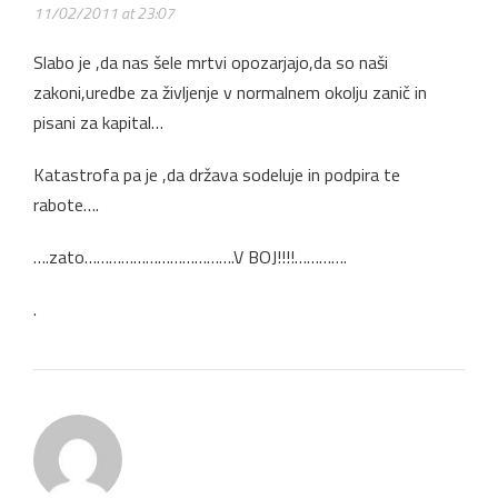
11/02/2011 at 23:07
Slabo je ,da nas šele mrtvi opozarjajo,da so naši
zakoni,uredbe za življenje v normalnem okolju zanič in
pisani za kapital…
Katastrofa pa je ,da država sodeluje in podpira te
rabote….
….zato……………………………….V BOJ!!!!………….
.