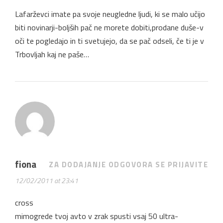
Lafarževci imate pa svoje neugledne ljudi, ki se malo učijo
biti novinarji-boljših pač ne morete dobiti,prodane duše-v
oči te pogledajo in ti svetujejo, da se pač odseli, če ti je v
Trbovljah kaj ne paše…
fiona
ZA DODAJANJE ODGOVORA SE PRIJAVITE
12/02/2011 at 23:41
cross
mimogrede tvoj avto v zrak spusti vsaj 50 ultra-