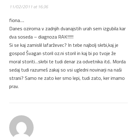
11/02/2011 at 16:36
fiona….
Danes oziroma v zadnjih dvanajstih urah sem izgubila kar
dva soseda – diagnoza RAK!!!!!
Si se kaj zamislil lafarževec? In tebe najbolj skrbi,kaj je
gospod Švagan storil oz.ni storil in kaj bi po tvoje že
moral storiti…skrbi te tudi denar za odvetnika itd.. Morda
sedaj tudi razumeš zakaj so vsi ugledni novinarji na naši
strani? Samo ne zato ker smo lepi, tudi zato, ker imamo
prav.