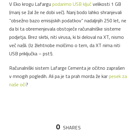
V Eko krogu Lafargu
podarimo USB ključ
velikosti 1 GB
(manj se žal že ne dobi več). Nanj bodo lahko shranjevali
“obsežno bazo emisijskih podatkov” nadaljnjih 250 let, ne
da bi ta obremenjevala obstoječe računalniške sisteme
podjetja. Brez skrbi, niti virusa, ki bi deloval na XT, nismo
več našli. (Iz žlehtnobe molčimo o tem, da XT nima niti
USB priključka – pst!).
Računalniški sistem Lafarge Cementa je očitno zaprašen
v mnogih pogledih. Ali pa je ta prah morda že kar
pesek za
naše oči
?
0
SHARES