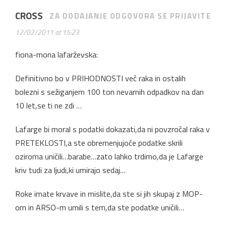
CROSS
ZA DODAJANJE ODGOVORA SE PRIJAVITE
12/02/2011 at 15:23
fiona-mona lafarževska:
Definitivno bo v PRIHODNOSTI več raka in ostalih
bolezni s sežiganjem 100 ton nevarnih odpadkov na dan
10 let,se ti ne zdi …
Lafarge bi moral s podatki dokazati,da ni povzročal raka v
PRETEKLOSTI,a ste obremenjujoče podatke skrili
oziroma uničili…barabe…zato lahko trdimo,da je Lafarge
kriv tudi za ljudi,ki umirajo sedaj…
Roke imate krvave in mislite,da ste si jih skupaj z MOP-
om in ARSO-m umili s tem,da ste podatke uničili…