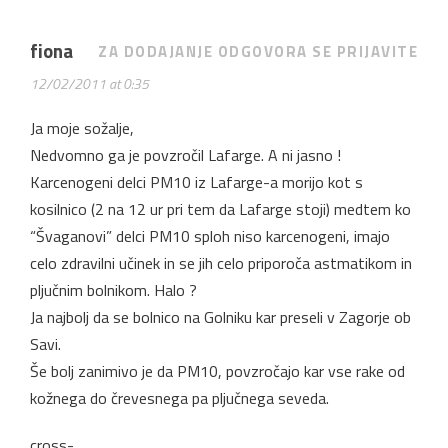
fiona
ZA DODAJANJE ODGOVORA SE PRIJAVITE
12/02/2011 at 0:35
Ja moje sožalje,
Nedvomno ga je povzročil Lafarge. A ni jasno !
Karcenogeni delci PM10 iz Lafarge-a morijo kot s
kosilnico (2 na 12 ur pri tem da Lafarge stoji) medtem ko
“Švaganovi” delci PM10 sploh niso karcenogeni, imajo
celo zdravilni učinek in se jih celo priporoča astmatikom in
pljučnim bolnikom. Halo ?
Ja najbolj da se bolnico na Golniku kar preseli v Zagorje ob
Savi.
Še bolj zanimivo je da PM10, povzročajo kar vse rake od
kožnega do črevesnega pa pljučnega seveda.
cross-