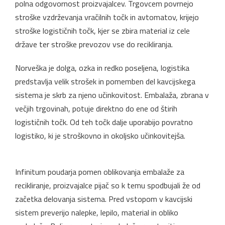
polna odgovornost proizvajalcev. Trgovcem povrnejo
stroške vzdrževanja vračilnih točk in avtomatov, krijejo
stroške logističnih točk, kjer se zbira material iz cele
države ter stroške prevozov vse do recikliranja.
Norveška je dolga, ozka in redko poseljena, logistika
predstavlja velik strošek in pomemben del kavcijskega
sistema je skrb za njeno učinkovitost. Embalaža, zbrana v
večjih trgovinah, potuje direktno do ene od štirih
logističnih točk. Od teh točk dalje uporabijo povratno
logistiko, ki je stroškovno in okoljsko učinkovitejša.
Infinitum poudarja pomen oblikovanja embalaže za
recikliranje, proizvajalce pijač so k temu spodbujali že od
začetka delovanja sistema. Pred vstopom v kavcijski
sistem preverijo nalepke, lepilo, material in obliko