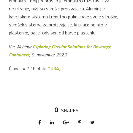
embalaže. Bolj preprosto je embalažo razstaviti za
recikliranje, nižji so stroški proizvajalca. Aluminij v
kavcijskem sistemu trenutno pokrije vse svoje stroške,
strošek sistema za proizvajalce, ki pijače polnijo v
plastenke, pa je odvisen od barve plastenk.
Vir:
Webinar
Exploring Circular Solutions for Beverage
Containers
, 9. november 2023
Članek v PDF obliki
TUKAJ
0
SHARES