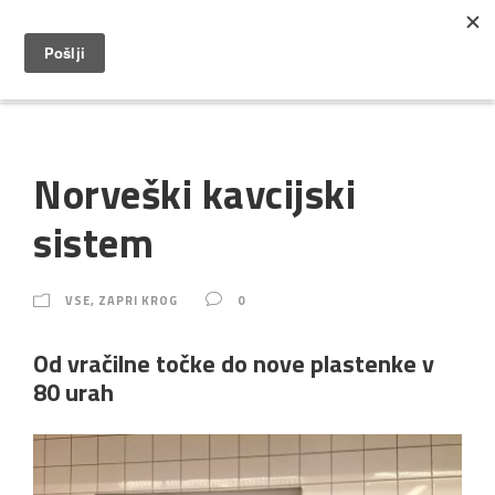
Norveški kavcijski
sistem
VSE
,
ZAPRI KROG
0
Od vračilne točke do nove plastenke v
80 urah