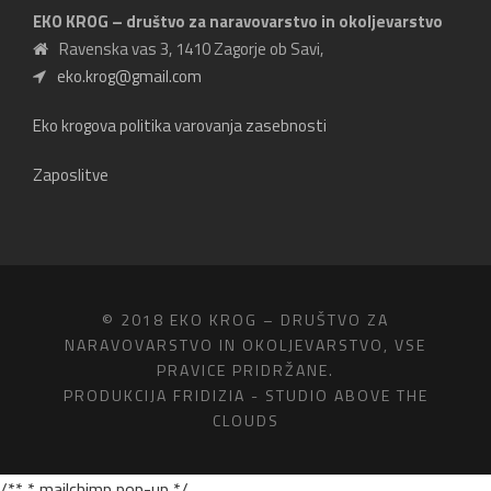
EKO KROG – društvo za naravovarstvo in okoljevarstvo
Ravenska vas 3, 1410 Zagorje ob Savi,
eko.krog@gmail.com
Eko krogova politika varovanja zasebnosti
Zaposlitve
© 2018 EKO KROG – DRUŠTVO ZA
NARAVOVARSTVO IN OKOLJEVARSTVO, VSE
PRAVICE PRIDRŽANE.
PRODUKCIJA
FRIDIZIA - STUDIO ABOVE THE
CLOUDS
/** * mailchimp pop-up */