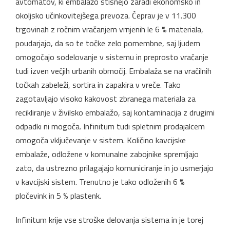
avtomatov, ki embalažo stisnejo zaradi ekonomsko in
okoljsko učinkovitejšega prevoza. Čeprav je v 11.300
trgovinah z ročnim vračanjem vrnjenih le 6 % materiala,
poudarjajo, da so te točke zelo pomembne, saj ljudem
omogočajo sodelovanje v sistemu in preprosto vračanje
tudi izven večjih urbanih območij. Embalaža se na vračilnih
točkah zabeleži, sortira in zapakira v vreče. Tako
zagotavljajo visoko kakovost zbranega materiala za
recikliranje v živilsko embalažo, saj kontaminacija z drugimi
odpadki ni mogoča. Infinitum tudi spletnim prodajalcem
omogoča vključevanje v sistem. Količino kavcijske
embalaže, odložene v komunalne zabojnike spremljajo
zato, da ustrezno prilagajajo komuniciranje in jo usmerjajo
v kavcijski sistem. Trenutno je tako odloženih 6 %
pločevink in 5 % plastenk.
Infinitum krije vse stroške delovanja sistema in je torej