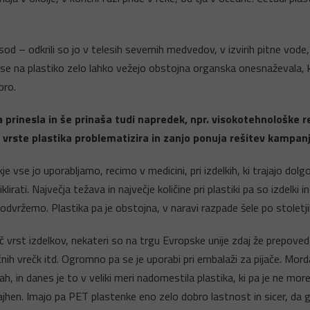
d – odkrili so jo v telesih severnih medvedov, v izvirih pitne vode
se na plastiko zelo lahko vežejo obstojna organska onesnaževala, ki
bro.
a prinesla in še prinaša tudi napredek, npr. visokotehnološke r
 vrste plastika problematizira in zanjo ponuja rešitev kampa
 vse jo uporabljamo, recimo v medicini, pri izdelkih, ki trajajo dolg
klirati. Največja težava in največje količine pri plastiki pa so izdel
dvržemo. Plastika pa je obstojna, v naravi razpade šele po stoletjih
vrst izdelkov, nekateri so na trgu Evropske unije zdaj že prepovedan
ih vrečk itd. Ogromno pa se je uporabi pri embalaži za pijače. Mor
cah, in danes je to v veliki meri nadomestila plastika, ki pa je ne m
n. Imajo pa PET plastenke eno zelo dobro lastnost in sicer, da gre z