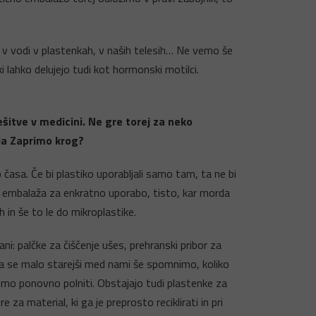
, v vodi v plastenkah, v naših telesih… Ne vemo še
 lahko delujejo tudi kot hormonski motilci.
ešitve v medicini. Ne gre torej za neko
nja Zaprimo krog?
o časa. Če bi plastiko uporabljali samo tam, ta ne bi
ki in embalaža za enkratno uporabo, tisto, kar morda
 in še to le do mikroplastike.
i: palčke za čiščenje ušes, prehranski pribor za
da se malo starejši med nami še spomnimo, koliko
oremo ponovno polniti. Obstajajo tudi plastenke za
a material, ki ga je preprosto reciklirati in pri