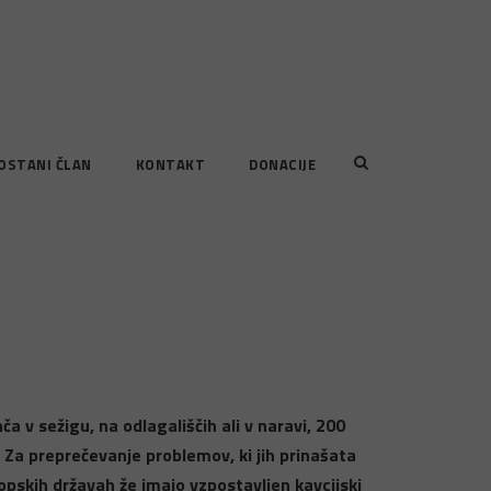
OSTANI ČLAN
KONTAKT
DONACIJE
 v sežigu, na odlagališčih ali v naravi, 200
. Za preprečevanje problemov, ki jih prinašata
ropskih državah že imajo vzpostavljen kavcijski