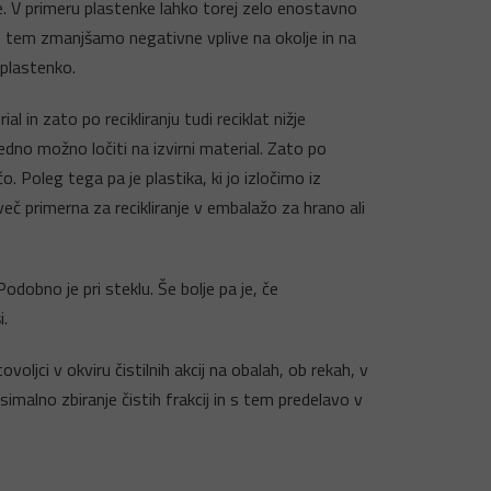
ke. V primeru plastenke lahko torej zelo enostavno
S tem zmanjšamo negativne vplive na okolje in na
 plastenko.
in zato po recikliranju tudi reciklat nižje
edno možno ločiti na izvirni material. Zato po
o. Poleg tega pa je plastika, ki jo izločimo iz
eč primerna za recikliranje v embalažo za hrano ali
Podobno je pri steklu. Še bolje pa je, če
i.
ljci v okviru čistilnih akcij na obalah, ob rekah, v
simalno zbiranje čistih frakcij in s tem predelavo v