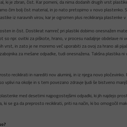
l, ki je zbran, čist. Kar pomeni, da nima dodanih drugih vrst plasti
o čim bolj čist material, in jo nato pretopimo v novo plastenko. 
stike iz naravnih virov, kar je ogromen plus recikliranja plastenke v
ten in čist. Dostikrat namreč pri plastiki dobimo onesnažen material 
ot so npr. ovitki za piškote, hrano, v procesu nadaljnje obdelave ni v
nih vrst, in zato je ne moremo več uporabiti za ovoj za hrano ali pijač
 zabojnika za mešane odpadke, tudi onesnažena. Takšna plastika ni v
sto reciklirati in narediti nov aluminij, in iz njega novo pločevinko. 
o vplivi na okolje in s tem povezano zdravje ljudi še bistveno manjš
astenke med desetimi najpogostejšimi odpadki, ki jih najdejo prostovo
 ki se ga da preprosto reciklirati, priti na način, ki bo omogočil mak
 so?