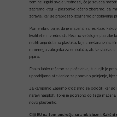
tem ne izgubi svoje vrednosti, če je seveda materia
zapremo krog – plastenko ločeno zberemo, da imam
zdravje, ker se preprosto izognemo pridobivanju pla
Pomembno pa je, da je material za reciklažo kakovos
kvalitete in vrednosti. Recimo večslojne plastike k
recikliranju dobimo plastiko, ki je zmešana iz različ
rumenega zabojnika za embalažo, ali, še slabše, iz
pijačo.
Enako lahko rečemo za pločevinke, tudi njih je prepro
uporabljamo steklenice za ponovno polnjenje, kjer s
Za kampanjo Zaprimo krog smo se odločili, ker so pl
naravi nasploh. Torej je potrebno do tega materiala,
novo plastenko.
Cilji EU na tem področju so ambiciozni. Kakšni