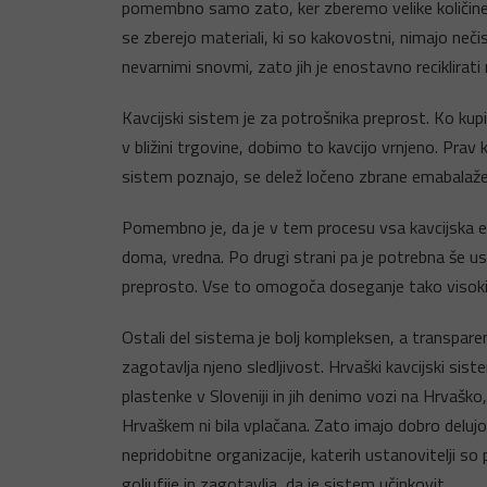
pomembno samo zato, ker zberemo velike količine
se zberejo materiali, ki so kakovostni, nimajo neči
nevarnimi snovmi, zato jih je enostavno reciklirati
Kavcijski sistem je za potrošnika preprost. Ko ku
v bližini trgovine, dobimo to kavcijo vrnjeno. Prav 
sistem poznajo, se delež ločeno zbrane emabalaže za
Pomembno je, da je v tem procesu vsa kavcijska em
doma, vredna. Po drugi strani pa je potrebna še us
preprosto. Vse to omogoča doseganje tako visoki
Ostali del sistema je bolj kompleksen, a transpare
zagotavlja njeno sledljivost. Hrvaški kavcijski sis
plastenke v Sloveniji in jih denimo vozi na Hrvašk
Hrvaškem ni bila vplačana. Zato imajo dobro delujoč
nepridobitne organizacije, katerih ustanovitelji so 
goljufije in zagotavlja, da je sistem učinkovit.