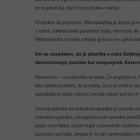
še ni garancija, da ne bo končala v naravi.
Posledice že poznamo. Mikroplastika je danes povso
v celoti, kakšne bodo posledice tega, vemo pa, da 
Mikroplastika na naše zdravje gotovo ne vpliva do
Vsi se zavedamo, da je plastika v naša življenj
demoniziranje plastike kar vsepovprek. Katero
Absolutno – vsa plastika ni slaba. Če pogledamo, kje
bila takšen problem, še posebej, če jo je možno reci
uporabljamo nekaj sekund, morda največ pol ure in o
Znotraj plastike za enkratno uporabo je seveda več 
enkratno uporabo, omejujemo tudi uporabo plastičn
pijače smo lahko včasih kupili v povratnih stekleni
ponovno uporabo, ampak je ta del zanemarljivo majhe