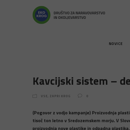
NOVICE
Kavcijski sistem – de
VSE
,
ZAPRI KROG
0
(Pogovor z vodjo kampanje) Proizvodnja plastik
tisoč ton letno v Sredozemskem morju. V Sloven
proizvodnja nove plastike in odpadna plastika, 