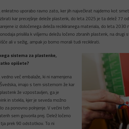
 enkratno uporabo ravno zato, ker jih največkrat najdemo kot smeti 
zbrati kar precejšnje deleže plastenk, do leta 2025 je ta delež 77
narejene iz določenega deleža recikliranega materiala, do leta 2030 
nodaja prisilila k višjemu deležu ločeno zbranih plastenk, na drugi str
e ali v sežig, ampak jo bomo morali tudi reciklirati.
kega sistema za plastenke,
ratko opišete?
na vedno več embalaže, ki ni namenjena
. Švedska, imajo s tem sistemom že kar
plastenk že vzpostavljen, ga je
ink in stekla, kjer je seveda možno
eklo za ponovno polnjenje. V večini teh
katerih sem govorila prej. Delež ločeno
tja prek 90 odstotkov. To ni