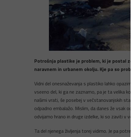
Potrošnja plastike je problem, ki je postal ze
naravnem in urbanem okolju. Kje pa so problem
Vidni del onesnaževanja s plastiko lahko opazimo, 
vseeno del, ki ga ne zaznamo, pa je ta velika količ
našimi vrati, še posebej v večstanovanjskih stavba
odpadno embalažo. Mislim, da danes že vsak od nas
odvijamo hrano in druge izdelke, ki so zaviti v več p
Ta del njenega življenja torej vidimo. Je pa potreb