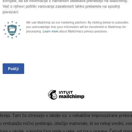
, ki ima svoje vplive na okolje, na zdravje ljudi, pa seveda tudi na d
ov so ogromen globalni problem. Vendar to ni edina stran prob
rej lahko vpliva izdelek na okolje in zdravje?
arediti. Za to so bili porabljeni delo, energija in naravni viri. Veli
ljskega plina ali premoga. Vplive pridobivanja nafte na okolje najbr
oščadih itd. Posebej pa je vredno omeniti dejstvo, ki je morda manj 
i. frackinga. Verjetno poznamo probleme, ki jih imajo s tem v ZDA, pa
kolje, onesnaževanje pitne vode, pa tudi vplive na podnebne spreme
elavi plastenk. Torej že v tem koraku, preden sploh pridemo do plasten
 zabojnik, mora ta plastika nekam iti. Težava je v tem, da je ogromn
iti, zato seveda plastika večinoma konča bodisi v sežigalnicah ali p
la prepovedi uvoza. Zdaj ta embalaža potuje v druge azijske države, r
zijo. Tam to stresejo v okolje oz. v nekakšne improvizirane prebiraln
 embalažo ročno prebirajo, izločijo materiale, ki so nekaj vredni, v
haja v okolje, v končni fazi pride v reke, od tja v oceane. Četudi pla