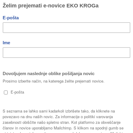
lo obsežen. Tudi v vsakdanjem življenju se srečujemo z odpadn
i, ki našemu očesu niso vidni na prvi pogled?
ko gremo v naravo, na sprehode. Odvržene plastenke, vrečke, plastič
ina plastike, ki jo uporabljamo vsak dan. Zaznamo jo, če smo le malo 
h, kjer imamo en zabojnik za bio odpadke, pa enega za mešane odpadke
 vidi, kako zelo so se povečale količine odpadne plastike – in to 
lasti različne plastike.
no plastiko seveda tudi narediti. In ko zabojnik izpred naše hiše odp