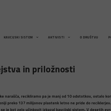
KAVCIJSKI SISTEM
AKTIVISTI
O DRUŠTVU
P
jstva in priložnosti
e narašča, recikliramo pa je manj od 10 odstotkov, ostalo konča
iji preko 137 milijonov plastenk letno ne pride do reciklerjev
se je kot zelo učinkovit izkazal kavcijski sistem. V desetih ev