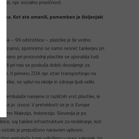
ružbo, npr. socialno pravičnost.
lema. Kot ste omenili, pomemben je življenjski
ka večina – 99 odstotkov – plastike je še vedno
ž vsi poznamo, spomnimo se samo nesreč tankerjev pri
znano: pri proizvodnji plastike se uporablja tudi
 tudi pri nas se poskuša dobiti dovoljenje za
mbe. V primeru ZDA npr. etan transportirajo na
ke, so vplivi na okolje in zdravje ljudi veliki.
o embalaže narejene iz različnih vrst plastike, ki
a se jo izvozi. V preteklosti se je iz Evrope
ecimo Malezijo, Indonezijo. Slovenija je po
ice, saj takšne infrastrukture za recikliranje, kot
se ostalo je prepuščeno naravnim vplivom.
stično embalažo torej odložimo v pravi zabojnik, to