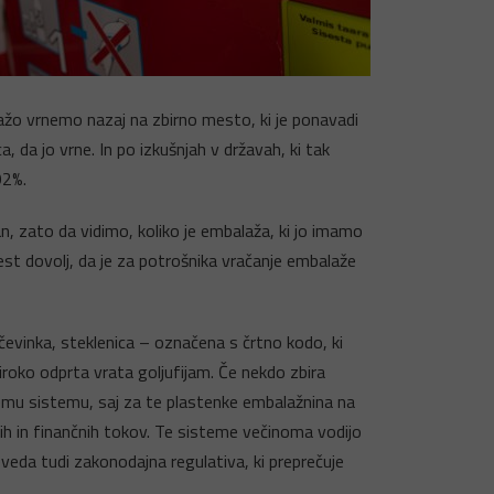
ažo vrnemo nazaj na zbirno mesto, ki je ponavadi
, da jo vrne. In po izkušnjah v državah, ki tak
92%.
, zato da vidimo, koliko je embalaža, ki jo imamo
est dovolj, da je za potrošnika vračanje embalaže
čevinka, steklenica – označena s črtno kodo, ki
široko odprta vrata goljufijam. Če nekdo zbira
skemu sistemu, saj za te plastenke embalažnina na
nih in finančnih tokov. Te sisteme večinoma vodijo
seveda tudi zakonodajna regulativa, ki preprečuje