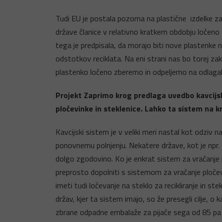
Tudi EU je postala pozorna na plastične izdelke za
države članice v relativno kratkem obdobju ločeno 
tega je predpisala, da morajo biti nove plastenke 
odstotkov reciklata. Na eni strani nas bo torej zako
plastenko ločeno zberemo in odpeljemo na odlagališč
Projekt Zaprimo krog predlaga uvedbo kavcijs
pločevinke in steklenice. Lahko ta sistem na k
Kavcijski sistem je v veliki meri nastal kot odziv 
ponovnemu polnjenju. Nekatere države, kot je npr
dolgo zgodovino. Ko je enkrat sistem za vračanje 
preprosto dopolniti s sistemom za vračanje pločev
imeti tudi ločevanje na steklo za recikliranje in st
držav, kjer ta sistem imajo, so že presegli cilje, o 
zbrane odpadne embalaže za pijače sega od 85 pa 