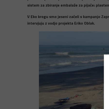
sistem za zbiranje embalaže za pijače: plasten
V Eko krogu smo jeseni začeli s kampanjo Za
intervjuju z vodjo projekta Eriko Oblak.