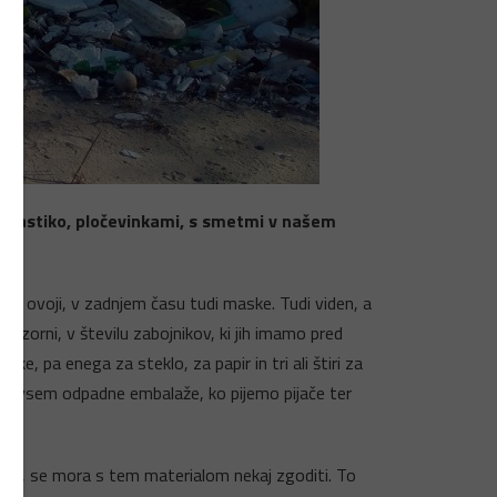
o plastiko, pločevinkami, s smetmi v našem
ni ovoji, v zadnjem času tudi maske. Tudi viden, a
pozorni, v številu zabojnikov, ki jih imamo pred
, pa enega za steklo, za papir in tri ali štiri za
predvsem odpadne embalaže, ko pijemo pijače ter
eljejo, se mora s tem materialom nekaj zgoditi. To