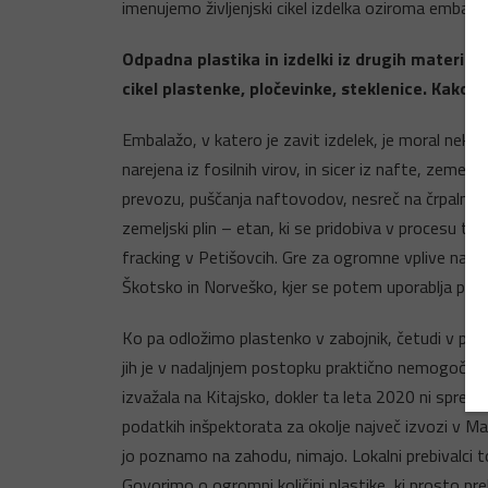
imenujemo življenjski cikel izdelka oziroma embalaže
Odpadna plastika in izdelki iz drugih material
cikel plastenke, pločevinke, steklenice. Kako to
Embalažo, v katero je zavit izdelek, je moral nekdo n
narejena iz fosilnih virov, in sicer iz nafte, zeme
prevozu, puščanja naftovodov, nesreč na črpalnih pl
zemeljski plin – etan, ki se pridobiva v procesu t.
fracking v Petišovcih. Gre za ogromne vplive na o
Škotsko in Norveško, kjer se potem uporablja pri izd
Ko pa odložimo plastenko v zabojnik, četudi v pravi
jih je v nadaljnjem postopku praktično nemogoče loč
izvažala na Kitajsko, dokler ta leta 2020 ni spreje
podatkih inšpektorata za okolje največ izvozi v Male
jo poznamo na zahodu, nimajo. Lokalni prebivalci to
Govorimo o ogromni količini plastike, ki prosto pre