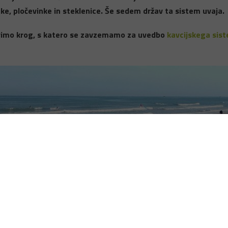
ke, pločevinke in steklenice. Še sedem držav ta sistem uvaja.
primo krog, s katero se zavzemamo za uvedbo
kavcijskega sis