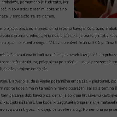
 embalaže, pomembno je tudi zato, ker
stoč, niso v stiku z raznimi potencialno
 nazaj v embalažo za isti namen.
pimo pijačo, plačamo znesek, ki mu rečemo kavcija. Ko prazno embal
kavcija oziroma vrednost, ki jo nosi plastenka, je osrednji motiv kupca
 pijače skokovito dvigne. V Litvi so v dveh letih iz 33 % prišli na 
balaža označena in tudi na računu je znesek kavcije ločeno prikazan
trezna infrastruktura, prilagojena potrošniku – da je prevzemnih m
h deležev vrnjene embalaže.
nten. Bistveno je, da je vsaka posamična embalaža – plastenka, plo
tem npr. te kode nima in ta način ni ravno posrečen, saj so s tem na 
o, tam pa zanje dobi kavcijo oz. denar, je to kraja hrvaškemu kavcij
i kavcijski sistemi črtne kode, ki zagotavljajo spremljanje material
proizvajalci in trgovci, ki dajejo te izdelke na trg. Pomembna pa je 