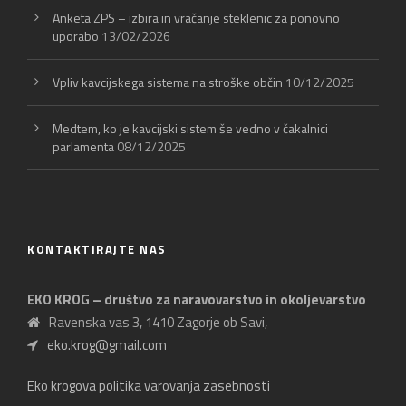
Anketa ZPS – izbira in vračanje steklenic za ponovno
uporabo
13/02/2026
Vpliv kavcijskega sistema na stroške občin
10/12/2025
Medtem, ko je kavcijski sistem še vedno v čakalnici
parlamenta
08/12/2025
KONTAKTIRAJTE NAS
EKO KROG – društvo za naravovarstvo in okoljevarstvo
Ravenska vas 3, 1410 Zagorje ob Savi,
eko.krog@gmail.com
Eko krogova politika varovanja zasebnosti