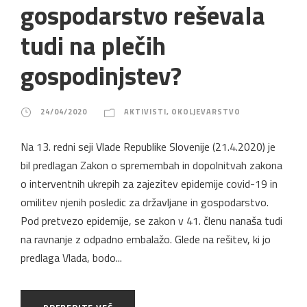
gospodarstvo reševala
tudi na plečih
gospodinjstev?
24/04/2020
AKTIVISTI
,
OKOLJEVARSTVO
Na 13. redni seji Vlade Republike Slovenije (21.4.2020) je
bil predlagan Zakon o spremembah in dopolnitvah zakona
o interventnih ukrepih za zajezitev epidemije covid-19 in
omilitev njenih posledic za državljane in gospodarstvo.
Pod pretvezo epidemije, se zakon v 41. členu nanaša tudi
na ravnanje z odpadno embalažo. Glede na rešitev, ki jo
predlaga Vlada, bodo...