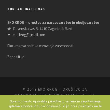
KONTAKTIRAJTE NAS
EKO KROG – društvo za naravovarstvo in okoljevarstvo
Ravenska vas 3, 1410 Zagorje ob Savi,
eko.krog@gmail.com
Eko krogova politika varovanja zasebnosti
Zaposlitve
© 2018 EKO KROG – DRUŠTVO ZA
NARAVOVARSTVO IN OKOLJEVARSTVO, VSE
PRAVICE PRIDRŽANE.
Spletno mesto uporablja piškotke z namenom zagotavljanja
PRODUKCIJA
FRIDIZIA - STUDIO ABOVE THE
spletne storitve in funkcionalnosti, ki jih brez piškotkov ne bi