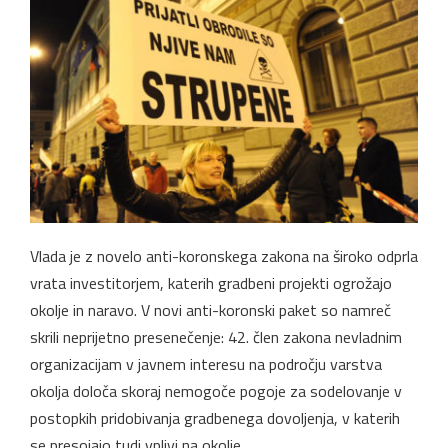
Vlada je z novelo anti-koronskega zakona na široko odprla
vrata investitorjem, katerih gradbeni projekti ogrožajo
okolje in naravo. V novi anti-koronski paket so namreč
skrili neprijetno presenečenje: 42. člen zakona nevladnim
organizacijam v javnem interesu na področju varstva
okolja določa skoraj nemogoče pogoje za sodelovanje v
postopkih pridobivanja gradbenega dovoljenja, v katerih
se presojajo tudi vplivi na okolje.