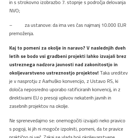
in s strokovno izobrazbo 7. stopnje s področja delovanja
NVO;
– za ustanove: da ima ves čas najmanj 10.000 EUR
premoženja.
Kaj to pomeni za okolje in naravo? V naslednjih dveh
letih se bodo vsi gradbeni projekti lahko izvajali brez
ustreznega nadzora javnosti nad zakonitostjo in
okoljevarstveno ustreznostjo projektov!
Taka ureditev
je v nasprotju z Aarhuško konvencijo, z Ustavo RS, ki
določa neposredno uporabo ratificiranih konvencij, in z
direktivami EU o presoji vplivov nekaterih javnih in
zasebnih projektov na okolje.
Ne sprenevedajmo se: onemogočiti izvajati neko pravico
s pogoji, ki jih ni mogoče izpolniti, pomeni, da te pravice
praktično ni več. Zakaj se vlada boji okoljevarstvene