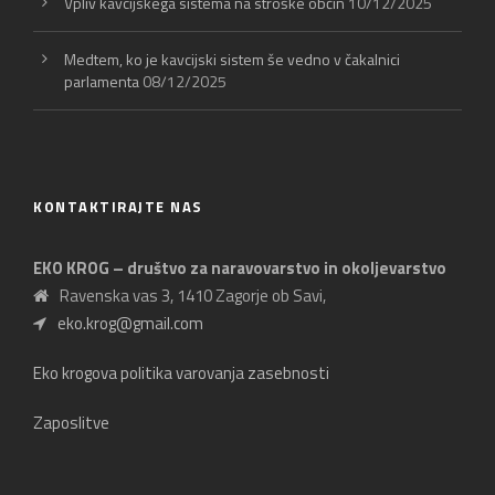
Vpliv kavcijskega sistema na stroške občin
10/12/2025
Medtem, ko je kavcijski sistem še vedno v čakalnici
parlamenta
08/12/2025
KONTAKTIRAJTE NAS
EKO KROG – društvo za naravovarstvo in okoljevarstvo
Ravenska vas 3, 1410 Zagorje ob Savi,
eko.krog@gmail.com
Eko krogova politika varovanja zasebnosti
Zaposlitve