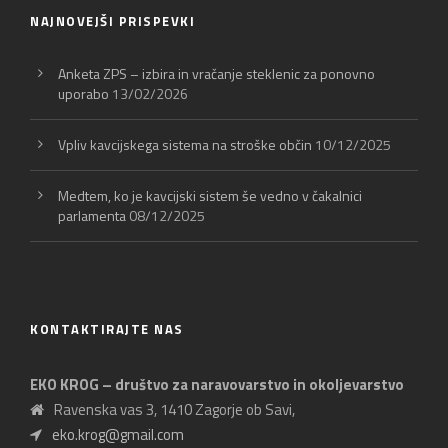
NAJNOVEJŠI PRISPEVKI
Anketa ZPS – izbira in vračanje steklenic za ponovno
uporabo
13/02/2026
Vpliv kavcijskega sistema na stroške občin
10/12/2025
Medtem, ko je kavcijski sistem še vedno v čakalnici
parlamenta
08/12/2025
KONTAKTIRAJTE NAS
EKO KROG – društvo za naravovarstvo in okoljevarstvo
Ravenska vas 3, 1410 Zagorje ob Savi,
eko.krog@gmail.com