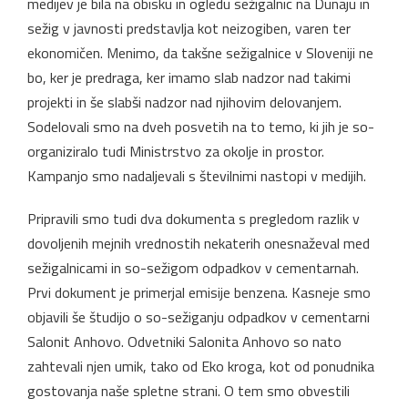
medijev je bila na obisku in ogledu sežigalnic na Dunaju in
sežig v javnosti predstavlja kot neizogiben, varen ter
ekonomičen. Menimo, da takšne sežigalnice v Sloveniji ne
bo, ker je predraga, ker imamo slab nadzor nad takimi
projekti in še slabši nadzor nad njihovim delovanjem.
Sodelovali smo na dveh posvetih na to temo, ki jih je so-
organiziralo tudi Ministrstvo za okolje in prostor.
Kampanjo smo nadaljevali s številnimi nastopi v medijih.
Pripravili smo tudi dva dokumenta s pregledom razlik v
dovoljenih mejnih vrednostih nekaterih onesnaževal med
sežigalnicami in so-sežigom odpadkov v cementarnah.
Prvi dokument je primerjal emisije benzena. Kasneje smo
objavili še študijo o so-sežiganju odpadkov v cementarni
Salonit Anhovo. Odvetniki Salonita Anhovo so nato
zahtevali njen umik, tako od Eko kroga, kot od ponudnika
gostovanja naše spletne strani. O tem smo obvestili