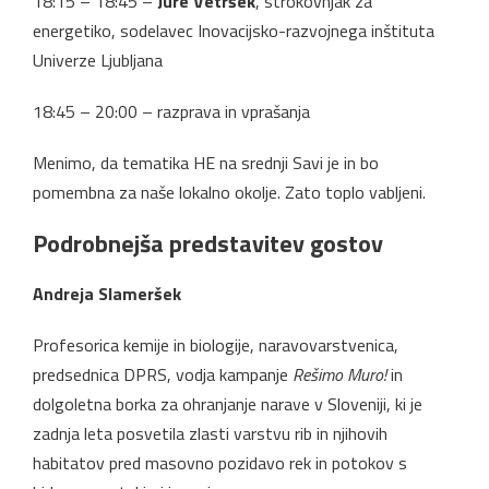
18:15 – 18:45 –
Jure Vetršek
, strokovnjak za
energetiko, sodelavec Inovacijsko-razvojnega inštituta
Univerze Ljubljana
18:45 – 20:00 – razprava in vprašanja
Menimo, da tematika HE na srednji Savi je in bo
pomembna za naše lokalno okolje. Zato toplo vabljeni.
Podrobnejša predstavitev gostov
Andreja Slameršek
Profesorica kemije in biologije, naravovarstvenica,
predsednica DPRS, vodja kampanje
Rešimo Muro!
in
dolgoletna borka za ohranjanje narave v Sloveniji, ki je
zadnja leta posvetila zlasti varstvu rib in njihovih
habitatov pred masovno pozidavo rek in potokov s