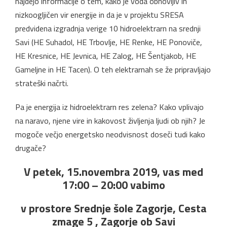
najdejo informacije o tem, kako je voda obnovljiv in
nizkoogljičen vir energije in da je v projektu SRESA
predvidena izgradnja verige 10 hidroelektrarn na srednji
Savi (HE Suhadol, HE Trbovlje, HE Renke, HE Ponoviče,
HE Kresnice, HE Jevnica, HE Zalog, HE Šentjakob, HE
Gameljne in HE Tacen). O teh elektrarnah se že pripravljajo
strateški načrti.
Pa je energija iz hidroelektrarn res zelena? Kako vplivajo
na naravo, njene vire in kakovost življenja ljudi ob njih? Je
mogoče večjo energetsko neodvisnost doseči tudi kako
drugače?
V petek, 15.novembra 2019, vas med
17:00 – 20:00 vabimo
v prostore Srednje šole Zagorje, Cesta
zmage 5 , Zagorje ob Savi