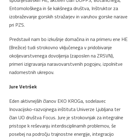
Entomološkega in še kakšnega društva, Inštruktor za
izobraževanje gorskih stražarjev in varuhov gorske narave
pri PZS.
Predstavil nam bo izkušnje domačina in na primeru ene HE
(Brežice) tudi strokovno vključenega v pridobivanje
okoljevarstvenega dovoljenja (zaposlen na ZRSVN),
primeri izigravanja naravovarstvenih pogojev, izpolnitve
nadomestnih ukrepov.
Jure Vetršek
Eden aktivnejših članov EKO KROGa, sodelavec
Inovacijsko-razvojnega inštituta Univerze Ljubljana ter
član UO društva Focus. Jure je strokovnjak za integralne
pristope k reševanju interdisciplinarnih problemov, še
posebej na področju trajnostne energije, integracijo