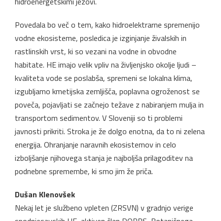
hidroenergetskimi jezovi.
Povedala bo več o tem, kako hidroelektrarne spremenijo
vodne ekosisteme, posledica je izginjanje živalskih in
rastlinskih vrst, ki so vezani na vodne in obvodne
habitate. HE imajo velik vpliv na življenjsko okolje ljudi –
kvaliteta vode se poslabša, spremeni se lokalna klima,
izgubljamo kmetijska zemljišča, poplavna ogroženost se
poveča, pojavljati se začnejo težave z nabiranjem mulja in
transportom sedimentov. V Sloveniji so ti problemi
javnosti prikriti. Stroka je že dolgo enotna, da to ni zelena
energija. Ohranjanje naravnih ekosistemov in celo
izboljšanje njihovega stanja je najboljša prilagoditev na
podnebne spremembe, ki smo jim že priča.
Dušan Klenovšek
Nekaj let je službeno vpleten (ZRSVN) v gradnjo verige
spodnjesavskih HE, aktiven član DOPPS, Botaničnega,