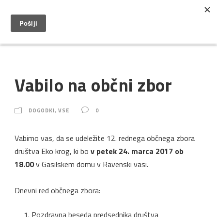
Vabilo na občni zbor
DOGODKI
,
VSE
0
Vabimo vas, da se udeležite 12. rednega občnega zbora
društva Eko krog, ki bo
v petek 24. marca 2017 ob
18.00
v Gasilskem domu v Ravenski vasi.
Dnevni red občnega zbora:
Pozdravna beseda predsednika društva