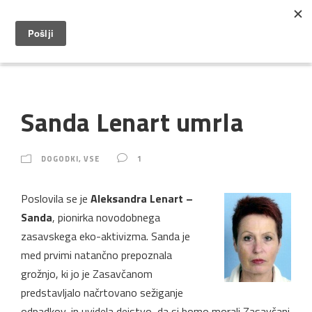
Sanda Lenart umrla
DOGODKI
,
VSE
1
Poslovila se je
Aleksandra Lenart –
Sanda
, pionirka novodobnega
zasavskega eko-aktivizma. Sanda je
med prvimi natančno prepoznala
grožnjo, ki jo je Zasavčanom
predstavljalo načrtovano sežiganje
odpadkov, in uvidela dejstvo, da si bomo morali Zasavčani