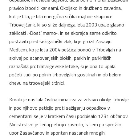
pravico izboriti kar sami. Okoljsko in družbeno zavedna,
kot je bila, je bila energična srčika majhne skupinice
Trboveljčank, ki so si že daljnega leta 2003 upale glasno
zaklicati »Dost’ mamo« in se skorajda same odkrito
postaviti pred sežigalniški vlak, ki je grozil Zasavju.
Medtem, ko je leta 2004 peščica ponoči v Trbovljah na
skrivaj po stanovanjskih blokih, parkih in parkiriščih
raznašala protilafargevske letake, si je ona to upala
početi tudi po polnih trboveljskih gostilnah in ob belem
dnevu na trboveljski tržnici.
Kmalu je nastala Civilna iniciativa za zdravo okolje Trbovlje
in pod njihovo peticijo proti sežiganju odpadkov v
cementarni se je v kratkem času podpisalo 1231 občanov.
Ministrstvo je tedaj peticijo zavrnilo, s tem pa sprožilo
upor Zasavčanov in spontan nastanek mnogih