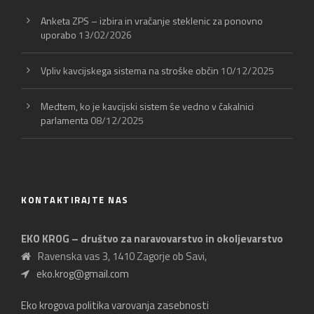
Anketa ZPS – izbira in vračanje steklenic za ponovno
uporabo
13/02/2026
Vpliv kavcijskega sistema na stroške občin
10/12/2025
Medtem, ko je kavcijski sistem še vedno v čakalnici
parlamenta
08/12/2025
KONTAKTIRAJTE NAS
EKO KROG – društvo za naravovarstvo in okoljevarstvo
Ravenska vas 3, 1410 Zagorje ob Savi,
eko.krog@gmail.com
Eko krogova politika varovanja zasebnosti