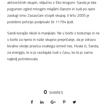
aktivističnih skupin, vključno z Eko krogom. Sanda je bila
pogumen zgled mnogim mlajšim članom in tudi po njeni
zaslugi smo Zasavčani stopili skupaj. V letu 2005 je
podobno peticijo podpisalo že 11794 ljudi.
Sandi korajže nikoli ni manjkalo. Ne v borbi z boleznijo in ne
v borbi za njeno in naše skupno prepričanje, da je zdravo
bivalno okolje pravica vsakega izmed nas. Hvala ti, Sanda,
za energijo, ki si jo razdajala tudi v času, ko bi jo sama
najbolj potrebovala.
0
SHARES