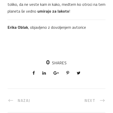
toliko, da ne veste kam in kako, medtem ko otroci na tem
planeta še vedno
umirajo za lakoto
!
Erika Oblak
, objavljeno z dovoljenjem avtorice
0
SHARES
NAZAJ
NEXT