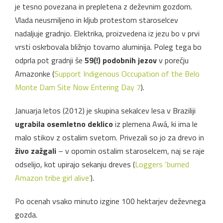
je tesno povezana in prepletena z deževnim gozdom.
Vlada neusmiljeno in kljub protestom staroselcev
nadaljuje gradnjo. Elektrika, proizvedena iz jezu bo v prvi
vrsti oskrbovala bližnjo tovarno aluminija. Poleg tega bo
odprla pot gradnji še
59(!) podobnih jezov
v porečju
Amazonke (
Support Indigenous Occupation of the Belo
Monte Dam Site Now Entering Day 7
).
Januarja letos (2012) je skupina sekalcev lesa v Braziliji
ugrabila osemletno deklico
iz plemena Awá, ki ima le
malo stikov z ostalim svetom. Privezali so jo za drevo in
živo zažgali
– v opomin ostalim staroselcem, naj se raje
odselijo, kot upirajo sekanju dreves (
Loggers ‘burned
Amazon tribe girl alive’
).
Po ocenah vsako minuto izgine 100 hektarjev deževnega
gozda.