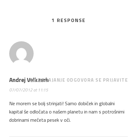
1 RESPONSE
Andrej Velkavrh
ZA DODAJANJE ODGOVORA SE PRIJAVITE
07/07/2012 at 11:15
Ne morem se bolj strinjati! Samo dobiček in globalni
kapital še odločata o našem planetu in nam s potrošnimi
dobrinami mečeta pesek v oči.