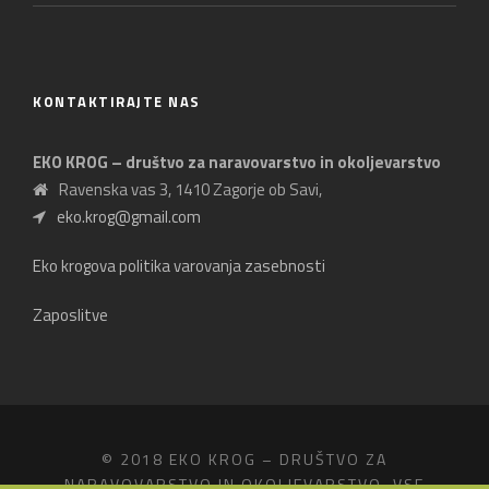
KONTAKTIRAJTE NAS
EKO KROG – društvo za naravovarstvo in okoljevarstvo
Ravenska vas 3, 1410 Zagorje ob Savi,
eko.krog@gmail.com
Eko krogova politika varovanja zasebnosti
Zaposlitve
© 2018 EKO KROG – DRUŠTVO ZA
NARAVOVARSTVO IN OKOLJEVARSTVO, VSE