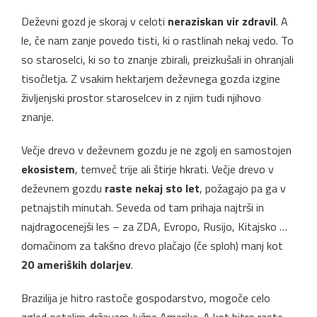
Deževni gozd je skoraj v celoti
neraziskan vir zdravil
. A
le, če nam zanje povedo tisti, ki o rastlinah nekaj vedo. To
so staroselci, ki so to znanje zbirali, preizkušali in ohranjali
tisočletja. Z vsakim hektarjem deževnega gozda izgine
življenjski prostor staroselcev in z njim tudi njihovo
znanje.
Večje drevo v deževnem gozdu je ne zgolj en samostojen
ekosistem
, temveč trije ali štirje hkrati. Večje drevo v
deževnem gozdu
raste nekaj sto let
, požagajo pa ga v
petnajstih minutah. Seveda od tam prihaja najtrši in
najdragocenejši les – za ZDA, Evropo, Rusijo, Kitajsko …
domačinom za takšno drevo plačajo (če sploh) manj kot
20 ameriških dolarjev
.
Brazilija je hitro rastoče gospodarstvo, mogoče celo
zgled ostalim državam Južne Amerike. A kot hitro raste