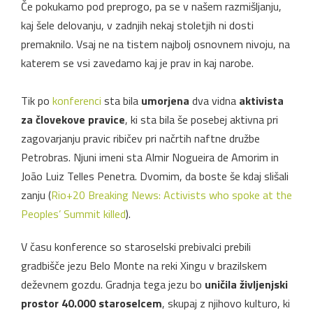
Če pokukamo pod preprogo, pa se v našem razmišljanju,
kaj šele delovanju, v zadnjih nekaj stoletjih ni dosti
premaknilo. Vsaj ne na tistem najbolj osnovnem nivoju, na
katerem se vsi zavedamo kaj je prav in kaj narobe.
Tik po
konferenci
sta bila
umorjena
dva vidna
aktivista
za človekove pravice
, ki sta bila še posebej aktivna pri
zagovarjanju pravic ribičev pri načrtih naftne družbe
Petrobras. Njuni imeni sta Almir Nogueira de Amorim in
João Luiz Telles Penetra. Dvomim, da boste še kdaj slišali
zanju (
Rio+20 Breaking News: Activists who spoke at the
Peoples’ Summit killed
).
V času konference so staroselski prebivalci prebili
gradbišče jezu Belo Monte na reki Xingu v brazilskem
deževnem gozdu. Gradnja tega jezu bo
uničila življenjski
prostor 40.000 staroselcem
, skupaj z njihovo kulturo, ki