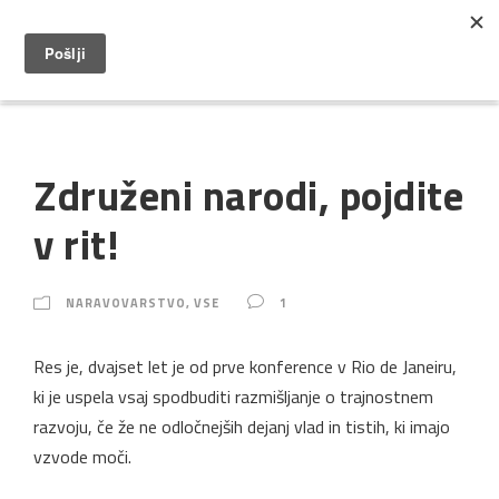
Združeni narodi, pojdite
v rit!
NARAVOVARSTVO
,
VSE
1
Res je, dvajset let je od prve konference v Rio de Janeiru,
ki je uspela vsaj spodbuditi razmišljanje o trajnostnem
razvoju, če že ne odločnejših dejanj vlad in tistih, ki imajo
vzvode moči.