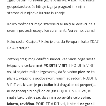
gospodarstvo, še hitreje izginja pragozd in z njim
staroselci in njihova kultura in znanje.
Koliko možnosti imajo staroselci ali ribiči ali delavci, da s
svojimi protesti uspejo kaj spremeniti. Vsi vemo, da nič!
Kako raste Kitajska? Kako je zrastla Evropa in kako ZDA?
Pa Avstralija?
Zatorej dragi moji Združeni narodi, vse vlade tega sveta
(vključno s cerkvenimi):
POJDITE V RIT!!!
POJDITE V RIT
vsi, ki najdete milijon izgovorov, da še vedno
plenite
ta
planet, vključno s sočlovekom, vašim sosedom. POJDITE
V RIT vsi, ki vam je
pretežko
biti drugačen od povprečja,
ali bognedaj biti boljši od drugih POJDITE V RIT vsi, ki
imate tako velik
ego
, da z njim opravičite celo
vojne,
lakoto, revščino
. POJDITE V RIT vsi, ki ste si
nagrabili