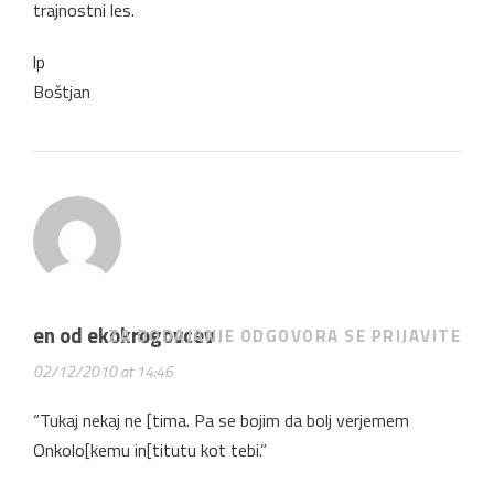
trajnostni les.
lp
Boštjan
en od ekokrogovcev
ZA DODAJANJE ODGOVORA SE PRIJAVITE
02/12/2010 at 14:46
“Tukaj nekaj ne [tima. Pa se bojim da bolj verjemem
Onkolo[kemu in[titutu kot tebi.”