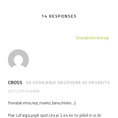
14 RESPONSES
Starejši komentarji
CROSS
ZA DODAJANJE ODGOVORA SE PRIJAVITE
02/12/2010 at 8:00
fiona(ali ema,nejc,marko,žana,misko…):
Piar Lafarga,pojdi spat.Ura je 2.44 ko to pišeš in si že