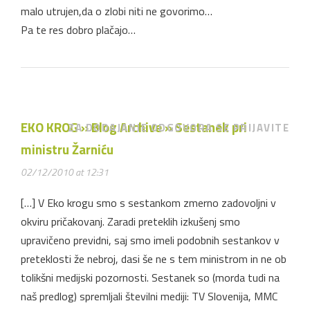
malo utrujen,da o zlobi niti ne govorimo…
Pa te res dobro plačajo…
EKO KROG » Blog Archive » Sestanek pri
ZA DODAJANJE ODGOVORA SE PRIJAVITE
ministru Žarniću
02/12/2010 at 12:31
[…] V Eko krogu smo s sestankom zmerno zadovoljni v
okviru pričakovanj. Zaradi preteklih izkušenj smo
upravičeno previdni, saj smo imeli podobnih sestankov v
preteklosti že nebroj, dasi še ne s tem ministrom in ne ob
tolikšni medijski pozornosti. Sestanek so (morda tudi na
naš predlog) spremljali številni mediji: TV Slovenija, MMC