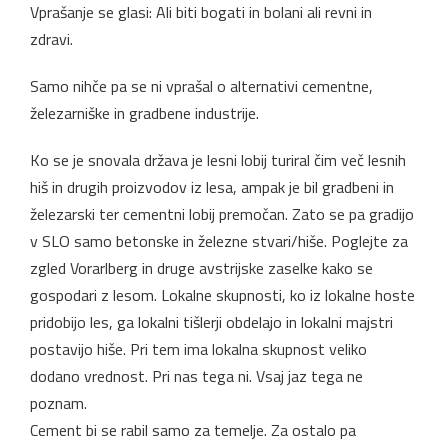
Vprašanje se glasi: Ali biti bogati in bolani ali revni in
zdravi.
Samo nihče pa se ni vprašal o alternativi cementne,
železarniške in gradbene industrije.
Ko se je snovala država je lesni lobij turiral čim več lesnih
hiš in drugih proizvodov iz lesa, ampak je bil gradbeni in
železarski ter cementni lobij premočan. Zato se pa gradijo
v SLO samo betonske in železne stvari/hiše. Poglejte za
zgled Vorarlberg in druge avstrijske zaselke kako se
gospodari z lesom. Lokalne skupnosti, ko iz lokalne hoste
pridobijo les, ga lokalni tišlerji obdelajo in lokalni majstri
postavijo hiše. Pri tem ima lokalna skupnost veliko
dodano vrednost. Pri nas tega ni. Vsaj jaz tega ne
poznam.
Cement bi se rabil samo za temelje. Za ostalo pa