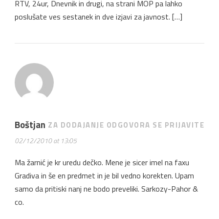
RTV, 24ur, Dnevnik in drugi, na strani MOP pa lahko
poslušate ves sestanek in dve izjavi za javnost. […]
Boštjan
ZA DODAJANJE ODGOVORA SE PRIJAVITE
02/12/2010 at 13:05
Ma žarnić je kr uredu dečko. Mene je sicer imel na faxu
Gradiva in še en predmet in je bil vedno korekten. Upam
samo da pritiski nanj ne bodo preveliki. Sarkozy-Pahor &
co.