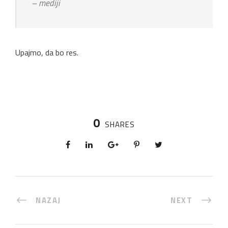
– mediji
Upajmo, da bo res.
0
SHARES
NAZAJ
NEXT