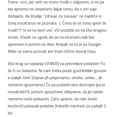
Fiona- evo, jaz sem se resno trudil z odgovori, vi mi pa
kar apriorno ne verjamete (kljub temu, da v isti sapi
dodajate, da študije “zdravje za zasavje” ne najdete in
torej rezultatov ne poznate…). Čemu bi se torej sploh še
trudil?!? In se ne bom več. VSI podatki so na Eko krogovi
strani. Včasih se zgodi, da se na internetu kak link
spremeni in potem ne dela. Ampak za to je pa Google.
Malo se sama potrudi, ker imaš očitno dovolj časa.
Eko krog se naslanja SAMO(!) na preverljive podatke! Pa
že ti so šokantni. Ni nam treba pisati gostilniških govoric
in babjih čenč (čeprav jih prejemamo, ohoho, veliko… jih
namerno ignoriramo.) Če pa podatki niso dostopni (pa bi
morali biti!!!), potem upravičeno sklepamo, da jih nekdo
namerno noče pokazati. Zato upamo, da nam bodo
končno(!) pokazali podatke (tekočih meritev) za zadnjih 5
let.