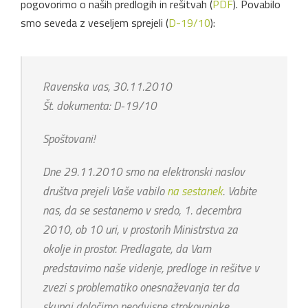
pogovorimo o naših predlogih in rešitvah (
PDF
). Povabilo
smo seveda z veseljem sprejeli (
D-19/10
):
Ravenska vas, 30.11.2010
Št. dokumenta: D-19/10
Spoštovani!
Dne 29.11.2010 smo na elektronski naslov
društva prejeli Vaše vabilo
na sestanek
. Vabite
nas, da se sestanemo v sredo, 1. decembra
2010, ob 10 uri, v prostorih Ministrstva za
okolje in prostor. Predlagate, da Vam
predstavimo naše videnje, predloge in rešitve v
zvezi s problematiko onesnaževanja ter da
skupaj določimo neodvisne strokovnjake.