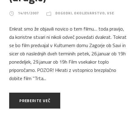
14/01/2007
DOGODKI
,
OKOLJEVARSTVO
,
VSE
Enkrat smo že objavili novico o tem filmu… toda pravijo,
da koristne stvari ni nikoli odveč povedati dvakrat. Tokrat
se bo film predvajal v Kulturnem domu Zagorje ob Savi in
sicer ob naslednjih dveh terminih: petek, 26.januar ob 19h
ponedeljek, 29.januar ob 19h Film vsekakor toplo
priporočamo. POZOR! Hkrati z vstopnico brezplačno
dobite film “Trta...
PREBERITE VEČ