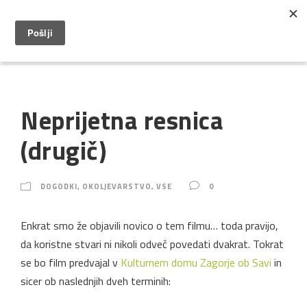
Neprijetna resnica
(drugič)
DOGODKI
,
OKOLJEVARSTVO
,
VSE
0
Enkrat smo že objavili novico o tem filmu… toda pravijo,
da koristne stvari ni nikoli odveč povedati dvakrat. Tokrat
se bo film predvajal v
Kulturnem domu Zagorje ob Savi
in
sicer ob naslednjih dveh terminih: