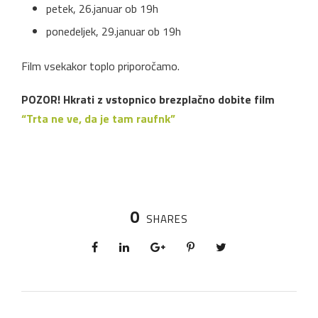
petek, 26.januar ob 19h
ponedeljek, 29.januar ob 19h
Film vsekakor toplo priporočamo.
POZOR! Hkrati z vstopnico brezplačno
dobite
film
“Trta ne ve, da je tam raufnk”
0
SHARES