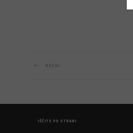
NAZAJ
IŠČITE PO STRANI