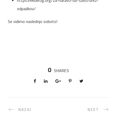
https://ekokrog.org/za-naravo-ob-savo/brez-
odpadkov/
Se vidimo naslednjo soboto!
0
SHARES
NAZAJ
NEXT