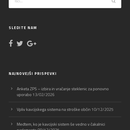
SLEDITE NAM
NAJNOVEJŠI PRISPEVKI
Anketa ZPS – izbira in vračanje steklenic za ponovno
uporabo
13/02/2026
Vpliv kavcijskega sistema na stroške občin
10/12/2025
Medtem, ko je kavcijski sistem še vedno v čakalnici
parlamenta
08/12/2025