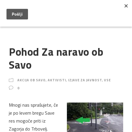
Pohod Za naravo ob
Savo
AKCIJA OB SAVO
,
AKTIVISTI
,
IZJAVE ZA JAVNOST
,
VSE
0
Mnogi nas sprašujete, če
je po levem bregu Save
res mogoče priti iz
Zagorja do Trbovelj.