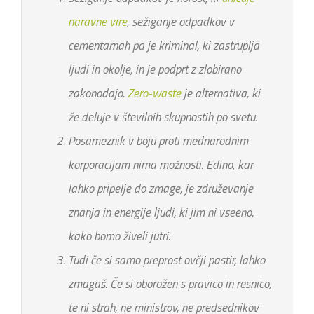
naravne vire
, sežiganje odpadkov v
cementarnah pa je kriminal, ki zastruplja
ljudi in okolje, in je podprt z zlobirano
zakonodajo.
Zero-waste
je alternativa, ki
že deluje v številnih skupnostih po svetu.
Posameznik v boju proti mednarodnim
korporacijam nima možnosti. Edino, kar
lahko pripelje do zmage, je združevanje
znanja in energije ljudi, ki jim ni vseeno,
kako bomo živeli jutri.
Tudi če si samo preprost ovčji pastir, lahko
zmagaš. Če si oborožen s pravico in resnico,
te ni strah, ne ministrov, ne predsednikov