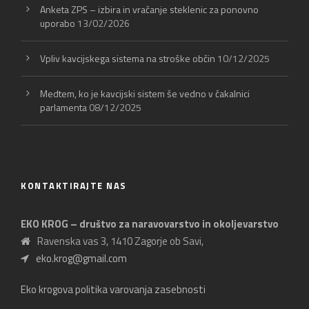
Anketa ZPS – izbira in vračanje steklenic za ponovno
uporabo
13/02/2026
Vpliv kavcijskega sistema na stroške občin
10/12/2025
Medtem, ko je kavcijski sistem še vedno v čakalnici
parlamenta
08/12/2025
KONTAKTIRAJTE NAS
EKO KROG – društvo za naravovarstvo in okoljevarstvo
Ravenska vas 3, 1410 Zagorje ob Savi,
eko.krog@gmail.com
Eko krogova politika varovanja zasebnosti