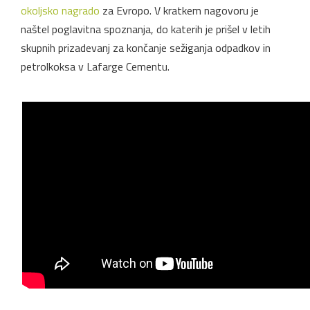
okoljsko nagrado
za Evropo. V kratkem nagovoru je
naštel poglavitna spoznanja, do katerih je prišel v letih
skupnih prizadevanj za končanje sežiganja odpadkov in
petrolkoksa v Lafarge Cementu.