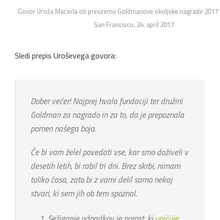
Govor Uroša Macerla ob prevzemu Goldmanove okoljske nagrade 2017 
San Francisco, 24. april 2017
Sledi prepis Uroševega govora:
Dober večer! Najprej hvala fundaciji ter družini
Goldman za nagrado in za to, da je prepoznala
pomen našega boja.
Če bi vam želel povedati vse, kar smo doživeli v
desetih letih, bi rabil tri dni. Brez skrbi, nimam
toliko časa, zato bi z vami delil samo nekaj
stvari, ki sem jih ob tem spoznal.
Sežiganje odpadkov je norost, ki
uničuje