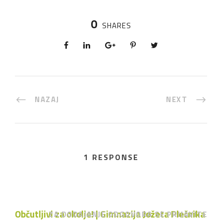
0
SHARES
NAZAJ
NEXT
1 RESPONSE
Občutljivi za okolje! | Gimnazija Jožeta Plečnika
ZA DODAJANJE ODGOVORA SE PRIJAVITE