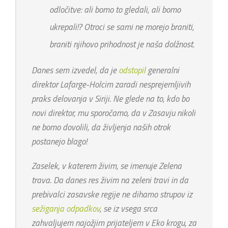
odločitve: ali bomo to gledali, ali bomo
ukrepali!? Otroci se sami ne morejo braniti,
braniti njihovo prihodnost je naša dolžnost.
Danes sem izvedel, da je
odstopil
generalni
direktor Lafarge-Holcim zaradi nesprejemljivih
praks delovanja v Siriji. Ne glede na to, kdo bo
novi direktor, mu sporočamo, da v Zasavju nikoli
ne bomo dovolili, da življenja naših otrok
postanejo blago!
Zaselek, v katerem živim, se imenuje Zelena
trava. Da danes res živim na zeleni travi in da
prebivalci zasavske regije ne dihamo strupov iz
sežiganja odpadkov
, se iz vsega srca
zahvaljujem najožjim prijateljem v Eko krogu, za