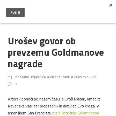
Urošev govor ob
prevzemu Goldmanove
nagrade
DOGODKI
,
IZJAVE ZA JAVNOST
,
OKOLJEVARSTVO
,
VSE
1
V torek ponoči po našem času je Uroš Macerl, kmet iz
Ravenske vasi ter predsednik in aktivist Eko kroga, v
ameriškem San Franciscu
prejel letošnjo Goldmanovo