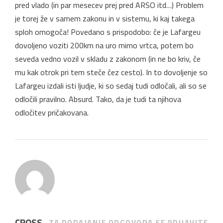
pred vlado (in par mesecev prej pred ARSO itd…) Problem
je torej že v samem zakonu in v sistemu, ki kaj takega
sploh omogoča! Povedano s prispodobo: če je Lafargeu
dovoljeno voziti 200km na uro mimo vrtca, potem bo
seveda vedno vozil v skladu z zakonom (in ne bo kriv, če
mu kak otrok pri tem steče čez cesto). In to dovoljenje so
Lafargeu izdali isti ljudje, ki so sedaj tudi odločali, ali so se
odločili pravilno. Absurd. Tako, da je tudi ta njihova
odločitev pričakovana.
CROSS
ZA DODAJANJE ODGOVORA SE PRIJAVITE