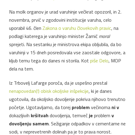
Na molk organov je urad varuhinje večkrat opozoril, in 2.
novembra, prvič v zgodovini institucije varuha, celo
uporabil 46. člen
Zakona o varuhu človekovih pravic
, na
podlagi katerega je varuhinjo minister Žarnić
moral
sprejeti. Na sestanku je ministrova ekipa obljubila, da bo
varuhinji v 15 dneh posredovala vse zaostale odgovore, a
kljub temu tega do danes ni storila. Kot
piše Delo
, MOP
dela na tem.
Iz Trbovelj Lafarge poroča, da je uspešno prestal
nenapovedan(!) obisk okoljske inšpekcije
, ki je danes
ugotovila, da okoljsko dovoljenje pokriva njihovo trenutno
početje. Ugotavljamo, da torej
problem
večinoma
ni v
dokazljivih
kršitvah
dovoljenja, temveč
je
problem
v
dovoljenju samem
. Sežiganje odpadkov v cementarne ne
sodi, v neprevetrenih dolinah pa je to prava norost.