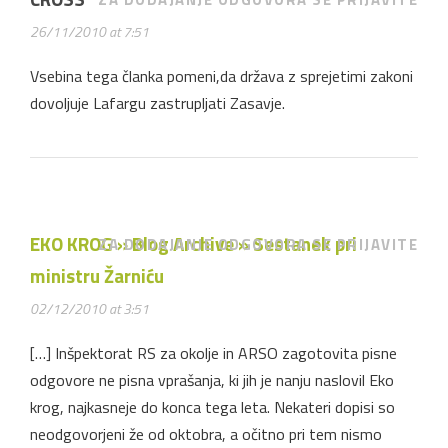
26/11/2010 at 7:51
Vsebina tega članka pomeni,da država z sprejetimi zakoni
dovoljuje Lafargu zastrupljati Zasavje.
EKO KROG » Blog Archive » Sestanek pri
ZA DODAJANJE ODGOVORA SE PRIJAVITE
ministru Žarniću
02/12/2010 at 3:51
[…] Inšpektorat RS za okolje in ARSO zagotovita pisne
odgovore ne pisna vprašanja, ki jih je nanju naslovil Eko
krog, najkasneje do konca tega leta. Nekateri dopisi so
neodgovorjeni že od oktobra, a očitno pri tem nismo