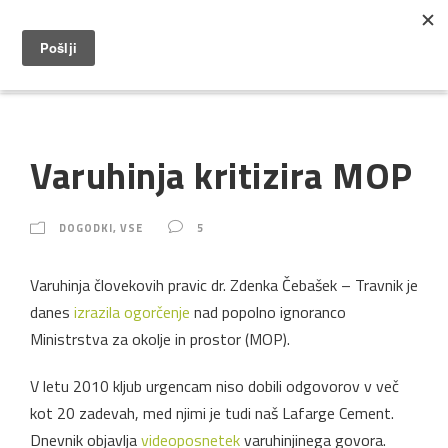
Varuhinja kritizira MOP
DOGODKI
,
VSE
5
Varuhinja človekovih pravic dr. Zdenka Čebašek – Travnik je
danes
izrazila ogorčenje
nad popolno ignoranco
Ministrstva za okolje in prostor (MOP).
V letu 2010 kljub urgencam niso dobili odgovorov v več
kot 20 zadevah, med njimi je tudi naš Lafarge Cement.
Dnevnik objavlja
videoposnetek
varuhinjinega govora.