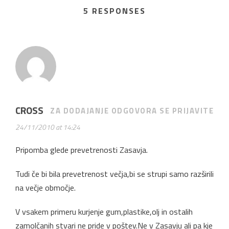
5 RESPONSES
CROSS
ZA DODAJANJE ODGOVORA SE PRIJAVITE
24/11/2010 at 14:24
Pripomba glede prevetrenosti Zasavja.
Tudi če bi bila prevetrenost večja,bi se strupi samo razširili
na večje območje.
V vsakem primeru kurjenje gum,plastike,olj in ostalih
zamolčanih stvari ne pride v poštev.Ne v Zasavju ali pa kje