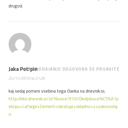
drugod.
Jaka Potrpin
ZA DODAJANJE ODGOVORA SE PRIJAVITE
24/11/2010 at 21:26
kaj sedaj pomeni vsebina tega članka na dnevnik.si;
http://eko.dnevnik.si/sl/Novice/910/Okoljska+in%C5%A1p
ekcija:+Lafarge+Cement+obratuje+skladno+z+zakonodaj
o