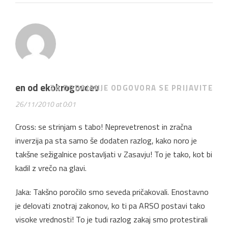
en od ekokrogovcev
ZA DODAJANJE ODGOVORA SE PRIJAVITE
26/11/2010 at 0:01
Cross: se strinjam s tabo! Neprevetrenost in zračna
inverzija pa sta samo še dodaten razlog, kako noro je
takšne sežigalnice postavljati v Zasavju! To je tako, kot bi
kadil z vrečo na glavi.
Jaka: Takšno poročilo smo seveda pričakovali. Enostavno
je delovati znotraj zakonov, ko ti pa ARSO postavi tako
visoke vrednosti! To je tudi razlog zakaj smo protestirali