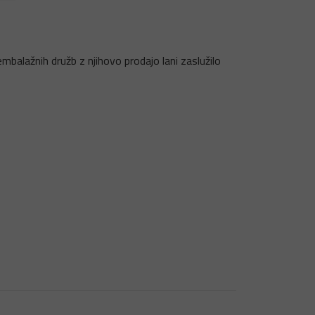
embalažnih družb z njihovo prodajo lani zaslužilo
KONTAKTIRAJTE NAS
EKO KROG – društvo za naravovarstvo in
okoljevarstvo
Ravenska vas 3, 1410 Zagorje ob Savi,
eko.krog@gmail.com
Eko krogova politika varovanja zasebnosti
Zaposlitve