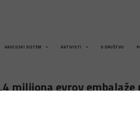
KAVCIJSKI SISTEM
AKTIVISTI
O DRUŠTVU
P
4 milijona evrov embalaže 
energijo potekali sestanki, na katerih smo skušali priti
no na trg in koliko jih ločeno zberemo za recikliranje. Sodelovali sm
in embalažne družbe. Podatki naj bi kazali, da zberemo 79 %, ali 