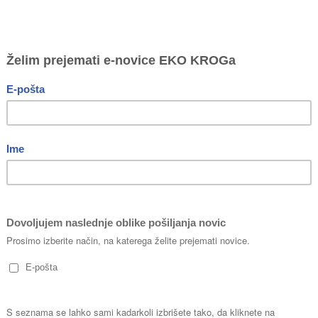
e obojega moramo izpolniti evropski cilj zbiranja za recikliranje vs
nadgradila in posodobila
podatke za 210 držav – tudi za Slovenijo
rg dali 24,7 milijarde kosov embalaže pijač v plastenkah, pločevink
% ter pločevinke 29 % vse na trg dane embalaže pijač,
pijača v 
pločevink in 34 % plastenk.
Do leta 2024 se je močno povečalo zb
lenic.