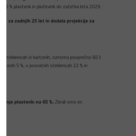
aj 90 % plastenk in pločevink do začetka leta 2029.
 – za zadnjih 25 let in dodala projekcije za
ah, steklenicah in kartonih, oziroma povprečno 823
kartonih 5 %, v povratnih steklencah 22 % in
iranje plastenk: na 65 %.
Zbrali smo en