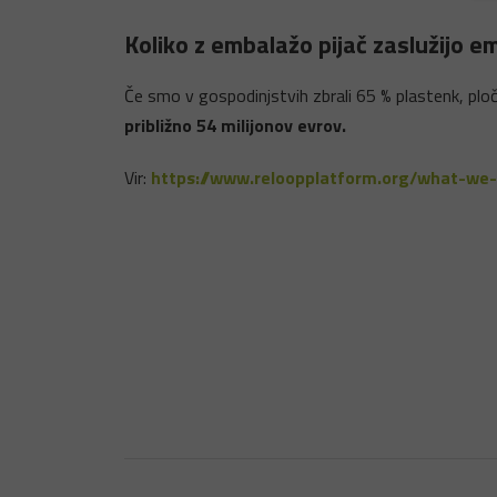
Koliko z embalažo pijač zaslužijo 
Če smo v gospodinjstvih zbrali 65 % plastenk, ploče
približno 54 milijonov evrov.
Vir:
https://www.reloopplatform.org/what-we
IŠČITE PO STRANI
SLEDITE NAM