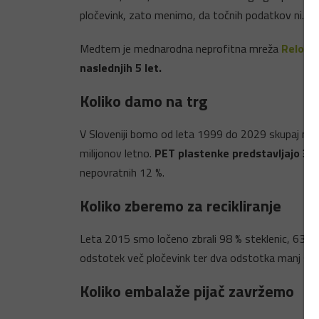
pločevink, zato menimo, da točnih podatkov ni. Gled
Medtem je mednarodna neprofitna mreža
Reloop
naslednjih 5 let.
Koliko damo na trg
V Sloveniji bomo od leta 1999 do 2029 skupaj na t
milijonov letno.
PET plastenke predstavljajo 31 
nepovratnih 12 %.
Koliko zberemo za recikliranje
Leta 2015 smo ločeno zbrali 98 % steklenic, 63 % 
odstotek več pločevink ter dva odstotka manj stek
Koliko embalaže pijač zavržemo