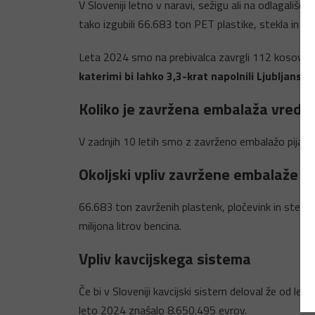
V Sloveniji letno v naravi, sežigu ali na odlagališ
tako izgubili 66.683 ton PET plastike, stekla in a
Leta 2024 smo na prebivalca zavrgli 112 kosov emb
katerimi bi lahko 3,3-krat napolnili Ljubljanski
Koliko je zavržena embalaža vredn
V zadnjih 10 letih smo z zavrženo embalažo pijač iz
Okoljski vpliv zavržene embalaže
66.683 ton zavrženih plastenk, pločevink in stekle
milijona litrov bencina.
Vpliv kavcijskega sistema
Če bi v Sloveniji kavcijski sistem deloval že od let
leto 2024 znašalo 8.650.495 evrov.