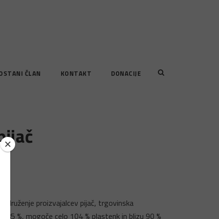
OSTANI ČLAN
KONTAKT
DONACIJE
pijač
o združenje proizvajalcev pijač, trgovinska
pa 85 %, mogoče celo 104 % plastenk in blizu 90 %