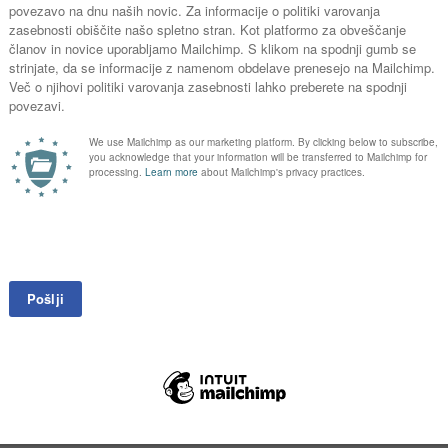
čih konča povprečno 6.668 ton oziroma 220.419.115 kosov steklenic, p
luminija. Od tega največ – 38.964 ton – PET plastike.
alaže pijač: 49 plastenk, 58 pločevink in 5 steklenic.
Za celo Slov
 grad.
a
gubili nekaj več kot 24 milijonov evrov, s pločevinkami 14 milijonov
nic predstavlja 173.299 ton nepotrebnih emisij CO2ekv. To je enako
os, bi do leta 2029 zbrali dodatnih 736 milijonov kosov plastenk, plo