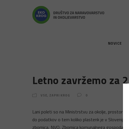
NOVICE
Letno zavržemo za 2,
VSE
,
ZAPRI KROG
0
Lani poleti so na Ministrstvu za okolje, prostor in 
do podatkov o tem koliko plastenk je v Sloveniji da
zbornica, NVO, Zbornica komunalnega gospodarstva 