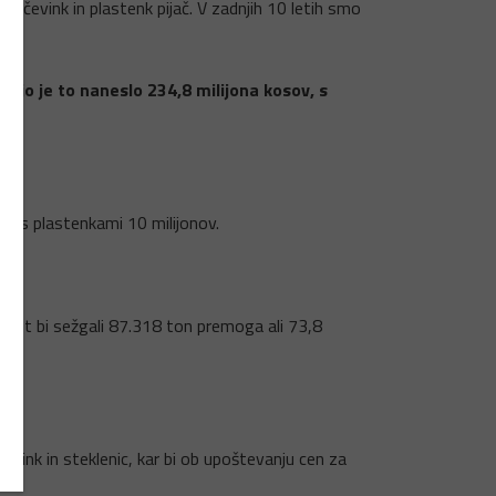
ločevink in plastenk pijač. V zadnjih 10 letih smo
enijo je to naneslo 234,8 milijona kosov, s
 in s plastenkami 10 milijonov.
, kot bi sežgali 87.318 ton premoga ali 73,8
čevink in steklenic, kar bi ob upoštevanju cen za